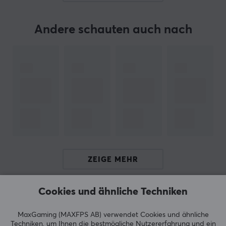
egal ob es darum geht, Ihre Kabel auf eine schöne Art
und Weise zu sortieren oder ob Ihnen Kabel für eine
reibungslosere Optimierung fehlen.
Andere schauten auch nach
Heute ist Deltaco einer der größten Hersteller von
Unterhaltungselektronik in Schweden und verfügt über
zahlreiche Unterhersteller wie Nordic Home Culture,
STREETZ und Deltaco Smart Home. Im Jahr 2017
gründeten sie ihre Gaming-Marke Deltaco Gaming, die
sich ausschließlich auf die Entwicklung von Gaming-
Produkten konzentriert.
TECHNISCHE DATEN
ZEIGE MEHR
Cookies und ähnliche Techniken
BEWERTUNGEN (0)
HÄUFIG GESTELLTE FRAGEN (0)
MaxGaming (MAXFPS AB) verwendet Cookies und ähnliche
Techniken, um Ihnen die bestmögliche Nutzererfahrung und ein