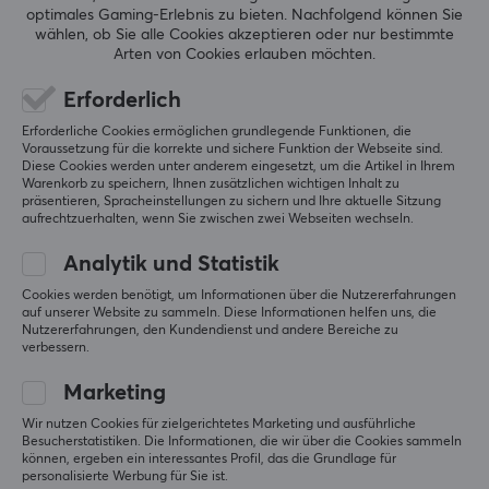
optimales Gaming-Erlebnis zu bieten.
Nachfolgend können Sie
5
0%
wählen, ob Sie alle Cookies akzeptieren oder nur bestimmte
0.0
4
0%
Arten von Cookies erlauben möchten.
3
0%
2
0%
Erforderlich
Basierend auf 0 Bewertungen
1
0%
Erforderliche Cookies ermöglichen grundlegende Funktionen, die
Voraussetzung für die korrekte und sichere Funktion der Webseite sind.
Diese Cookies werden unter anderem eingesetzt, um die Artikel in Ihrem
GEBE EINE BEWERTUNG AB
Warenkorb zu speichern, Ihnen zusätzlichen wichtigen Inhalt zu
präsentieren, Spracheinstellungen zu sichern und Ihre aktuelle Sitzung
aufrechtzuerhalten, wenn Sie zwischen zwei Webseiten wechseln.
Analytik und Statistik
Mehr aus unserer
Cookies werden benötigt, um Informationen über die Nutzererfahrungen
auf unserer Website zu sammeln. Diese Informationen helfen uns, die
Community
Nutzererfahrungen, den Kundendienst und andere Bereiche zu
verbessern.
Marketing
Wir nutzen Cookies für zielgerichtetes Marketing und ausführliche
Besucherstatistiken. Die Informationen, die wir über die Cookies sammeln
können, ergeben ein interessantes Profil, das die Grundlage für
personalisierte Werbung für Sie ist.