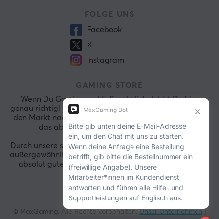
FOLGE UNS
Facebook
X
Instagram
GAMING STORE
Wenn Du Gaming und E-Sports liebst, bist Du hier
genau richtig! Bei MaxGaming durchforsten wir ständig
den Markt nach den aktuellsten Spielen, damit wir Dir
das absolut Beste präsentieren können.
Durch unsere sicheren Zahlungsmöglichkeiten und dem
außergewöhnlich guten Kundendienst wirst Du stets ein
absolut gutes Shopping-Erlebnis bei uns genießen.
© MaxGaming. Alle Rechte vorbehalten.
Unser Unternehmen
|