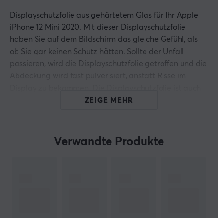
Displayschutzfolie aus gehärtetem Glas für Ihr Apple
iPhone 12 Mini 2020. Mit dieser Displayschutzfolie
haben Sie auf dem Bildschirm das gleiche Gefühl, als
ob Sie gar keinen Schutz hätten. Sollte der Unfall
passieren, wird die Displayschutzfolie getroffen und die
Abdeckung wird fast pulverisiert, anstatt Risse im
Display zu bekommen. Die Displayschutzfolie ist auch
so hergestellt, dass sie Fingerabdrücken und Kratzern
ZEIGE MEHR
widersteht.
- 9H Härte
Verwandte Produkte
- 2.5D gehärtetes Glas
Das Paket beinhaltet: Displayschutzfolie,
Reinigungstuch, Reinigungstuch,
Staubentfernungsetikett