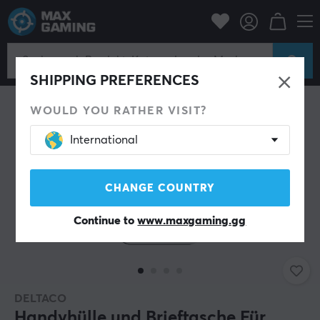
Handyzubehör
Hüllen & bildschirm-schutz
SHIPPING PREFERENCES
WOULD YOU RATHER VISIT?
International
CHANGE COUNTRY
Continue to
www.maxgaming.gg
DELTACO
Handyhülle und Brieftasche Für