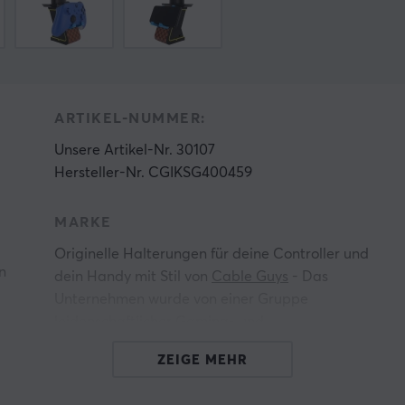
ARTIKEL-NUMMER:
Unsere Artikel-Nr. 30107
Hersteller-Nr. CGIKSG400459
MARKE
Originelle Halterungen für deine Controller und
n
dein Handy mit Stil von
Cable Guys
- Das
Unternehmen wurde von einer Gruppe
leidenschaftlicher Gaming- und
Unterhaltungsspezialisten gegründet, die daran
ZEIGE MEHR
glauben, Spaß und Funktion
zusammenzubringen und Produkte mit einem