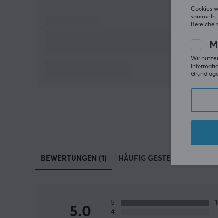
Cookies w
sammeln. 
Bereiche 
M
Wir nutzen
Informatio
Grundlage 
BEWERTUNGEN (1)
HÄUFIG GESTELLTE FRAGEN 
5
5.0
4