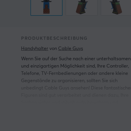
PRODUKTBESCHREIBUNG
Handyhalter
 von 
Cable Guys
Wenn Sie auf der Suche nach einer unterhaltsamen
und einzigartigen Möglichkeit sind, Ihre Controller,
Telefone, TV-Fernbedienungen oder andere kleine
Gegenstände zu organisieren, sollten Sie sich
unbedingt Cable Guys ansehen! Diese fantastische
Figuren sind gut verarbeitet und dienen dazu, Ihre
Sachen sicher und stilvoll aufzubewahren und
gleichzeitig Ihrem Zimmer eine persönliche Note
basierend auf Ihren Lieblingsfiguren zu verleihen.
Die Handy- und Steuerungshalter sind in