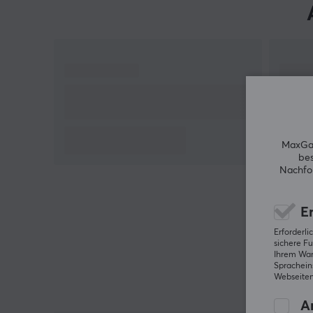
sind, Ihren Raum zu organisieren, besorgen Sie sich
unbedingt einen Cable Guy-Telefon- und Controlle
Halter, um Ihre Einrichtung zu vervollständigen!
MaxGam
bes
Nachfol
Er
Erforderl
sichere Fu
Ihrem Ware
Spracheins
Webseiten
An