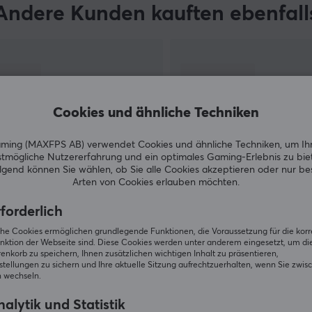
Andere Kunden kauften ebenfall
r-
Cookies und ähnliche Techniken
ing (MAXFPS AB) verwendet Cookies und ähnliche Techniken, um Ih
tmögliche Nutzererfahrung und ein optimales Gaming-Erlebnis zu bie
gend können Sie wählen, ob Sie alle Cookies akzeptieren oder nur b
Arten von Cookies erlauben möchten.
ZEIGE MEHR
forderlich
iche Cookies ermöglichen grundlegende Funktionen, die Voraussetzung für die kor
nktion der Webseite sind. Diese Cookies werden unter anderem eingesetzt, um die 
nkorb zu speichern, Ihnen zusätzlichen wichtigen Inhalt zu präsentieren,
tellungen zu sichern und Ihre aktuelle Sitzung aufrechtzuerhalten, wenn Sie zwis
 wechseln.
Andere schauten auch nach
alytik und Statistik