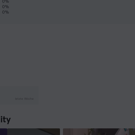
0%
0%
0%
letzte Woche
ity