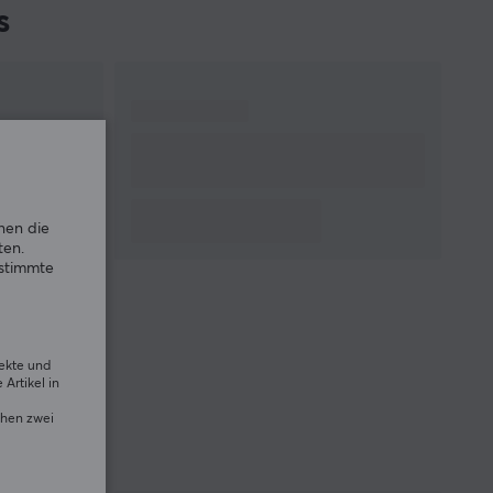
s
nen die
ten.
estimmte
rekte und
Artikel in
chen zwei