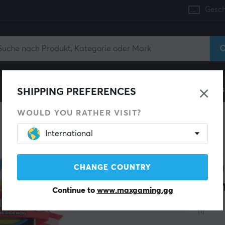
Gesch
Konsole
Gaming-Stühle
Handyzubehör
Zuhaus
SHIPPING PREFERENCES
WOULD YOU RATHER VISIT?
International
CABLE
Son
CHANGE COUNTRY
Con
Continue to
www.maxgaming.gg
(1)