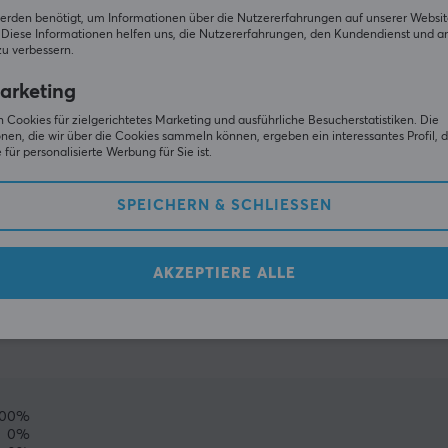
erden benötigt, um Informationen über die Nutzererfahrungen auf unserer Websit
Diese Informationen helfen uns, die Nutzererfahrungen, den Kundendienst und a
zu verbessern.
arketing
 Cookies für zielgerichtetes Marketing und ausführliche Besucherstatistiken. Die
nen, die wir über die Cookies sammeln können, ergeben ein interessantes Profil, d
für personalisierte Werbung für Sie ist.
SPEICHERN & SCHLIESSEN
ZEIGE MEHR
AKZEPTIERE ALLE
(0)
GEMEINSCHAFT
100%
0%