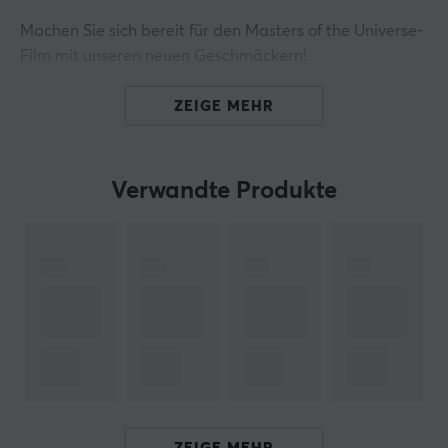
Machen Sie sich bereit für den Masters of the Universe-
Film mit unseren neuen Geschmäckern!
Laden Sie sich mit der legendären Kraft von Eternia
ZEIGE MEHR
auf.
X-Zero He-Man Mighty Mangostan Energydrink ist
offiziell lizenziert von Masters of the Universe® und
Verwandte Produkte
kombiniert die exotische Süße der Mangostan mit
einem energiefördernden Boost, der Ihnen hilft, alle
Herausforderungen zu meistern, die Ihnen begegnen.
Mighty Mangostan ist zudem ein Geschmack, der
bereits zuvor in unserem Sortiment erfolgreich war,
nämlich bei unserem exklusiven 8-Jahres-
Jubiläumsrelease mit Kreatin. Mit über 60
Bewertungen, von denen 90% 5 Sterne vergeben
haben, wurde der Geschmack von unseren Kunden für