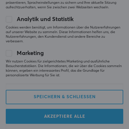
sparen und die Umwelt schonen wollen, indem sie das
1
0%
präsentieren, Spracheinstellungen zu sichern und Ihre aktuelle Sitzung
Getränk selbst mischen.
aufrechtzuerhalten, wenn Sie zwischen zwei Webseiten wechseln.
GEBE EINE BEWERTUNG AB
Analytik und Statistik
TECHNISCHE DATEN
Cookies werden benötigt, um Informationen über die Nutzererfahrungen
auf unserer Website zu sammeln. Diese Informationen helfen uns, die
EIGENSCHAFTEN
Nutzererfahrungen, den Kundendienst und andere Bereiche zu
verbessern.
Koffein
Mehr aus unserer
100 mg pro portion
Marketing
Community
Portionen
Wir nutzen Cookies für zielgerichtetes Marketing und ausführliche
Besucherstatistiken. Die Informationen, die wir über die Cookies sammeln
100 stck
können, ergeben ein interessantes Profil, das die Grundlage für
personalisierte Werbung für Sie ist.
Farbe
Lila, Orange, Rot
SPEICHERN & SCHLIESSEN
GRÖSSE UND GEWICHT
Gewicht (inhalt)
AKZEPTIERE ALLE
160 gramm