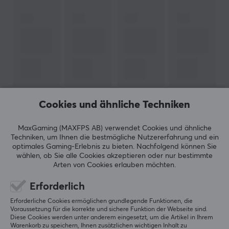
Hersteller-Nr. XG-XZERO-MotU-MGST-1-A
MARKE
Das beliebte Nahrungsergänzungsmittel
X-Gamer
-
Ein fortschrittlicher und innovativer Energie- und
Konzentrationsdrink aus Schweden. Eine perfekte
Ergänzung für lange Gaming-Sessions und harte
Trainingseinheiten. Ihre Vision ist es, das Spielerlebnis
Cookies und ähnliche Techniken
ZEIGE MEHR
und die Leistung des Spielers durch verbesserte
Energie, Ausdauer, Fokus und Reflexe zu verbessern.
MaxGaming (MAXFPS AB) verwendet Cookies und ähnliche
Techniken, um Ihnen die bestmögliche Nutzererfahrung und ein
BEWERTUNGEN (0)
HÄUFIG GESTELLTE FRAGEN (0)
optimales Gaming-Erlebnis zu bieten.
Nachfolgend können Sie
Finden Sie Ihren Lieblingsgeschmack bei uns, wir haben
wählen, ob Sie alle Cookies akzeptieren oder nur bestimmte
eine große Auswahl an verschiedenen leckeren
Arten von Cookies erlauben möchten.
Geschmacksrichtungen, sehen Sie sie alle
hier!
Wir
Erforderlich
empfehlen
X-Gamer
unseren Kunden und Partnern. Ein
5
0%
0.0
Erforderliche Cookies ermöglichen grundlegende Funktionen, die
4
0%
hochwertiges Produkt für alle, die Energie- und
Voraussetzung für die korrekte und sichere Funktion der Webseite sind.
3
0%
Nahrungsergänzungsmittel mögen und dabei Geld
Diese Cookies werden unter anderem eingesetzt, um die Artikel in Ihrem
2
0%
Warenkorb zu speichern, Ihnen zusätzlichen wichtigen Inhalt zu
Basierend auf 0 Bewertungen