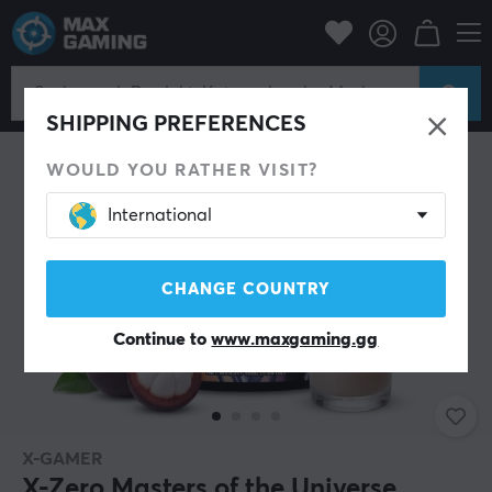
Zuhause & Freizeit
Getränke & Sportnahrung
SPARE 18%
SHIPPING PREFERENCES
WOULD YOU RATHER VISIT?
International
CHANGE COUNTRY
Continue to
www.maxgaming.gg
X-GAMER
X-Zero Masters of the Universe