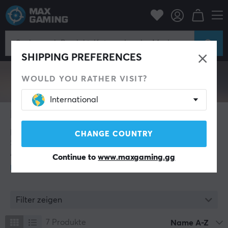
Eero
SHIPPING PREFERENCES
WOULD YOU RATHER VISIT?
International
Eero
Eero LLC ist ein Netzwerktechnologieunternehmen mit
CHANGE COUNTRY
Sitz in San Francisco und ein Tochterunternehmen von
Amazon, gegründet 2014 mit dem Ziel, die
Continue to
www.maxgaming.gg
Heimvernetzung zu vereinfachen und zu verbessern.
Als Pionier im Bereich Mesh-WiFi ersetzt eero
traditionelle Router durch mehrere miteinander
verbundene Einheiten, die gemeinsam eine schnelle,
Filter zeigen
stabile und sichere drahtlose Abdeckung in Wohn- und
Arbeitsumgebungen gewährleisten.
7
Produkte
Name A-Z