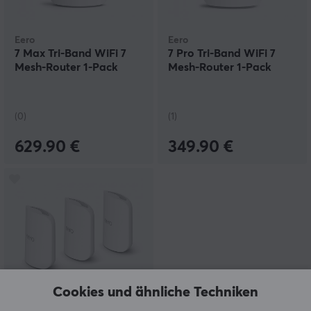
Eero
Eero
7 Max Tri-Band WiFi 7
7 Pro Tri-Band WiFi 7
Mesh-Router 1-Pack
Mesh-Router 1-Pack
(0)
(1)
629.90 €
349.90 €
Cookies und ähnliche Techniken
Eero