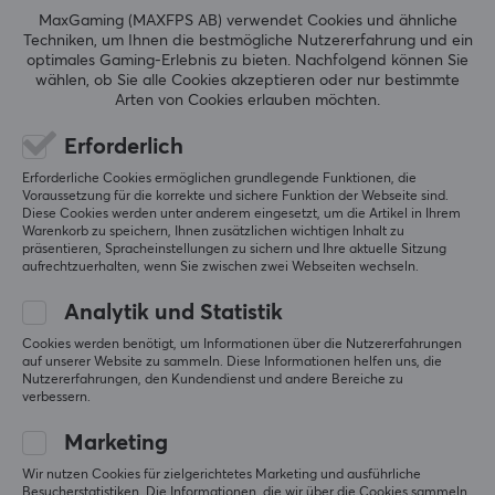
7 Pro Tri-Band WiFi 7
MaxGaming (MAXFPS AB) verwendet Cookies und ähnliche
Mesh-Router 3-Pack
Techniken, um Ihnen die bestmögliche Nutzererfahrung und ein
optimales Gaming-Erlebnis zu bieten.
Nachfolgend können Sie
wählen, ob Sie alle Cookies akzeptieren oder nur bestimmte
Arten von Cookies erlauben möchten.
(0)
Erforderlich
799.90 €
Erforderliche Cookies ermöglichen grundlegende Funktionen, die
Voraussetzung für die korrekte und sichere Funktion der Webseite sind.
Diese Cookies werden unter anderem eingesetzt, um die Artikel in Ihrem
Warenkorb zu speichern, Ihnen zusätzlichen wichtigen Inhalt zu
Zeigen
1-7
von
7
Produkte
präsentieren, Spracheinstellungen zu sichern und Ihre aktuelle Sitzung
aufrechtzuerhalten, wenn Sie zwischen zwei Webseiten wechseln.
Analytik und Statistik
MEHR ANZEIGEN...
Cookies werden benötigt, um Informationen über die Nutzererfahrungen
auf unserer Website zu sammeln. Diese Informationen helfen uns, die
Nutzererfahrungen, den Kundendienst und andere Bereiche zu
verbessern.
Marketing
Zuletzt angesehen
Wir nutzen Cookies für zielgerichtetes Marketing und ausführliche
Besucherstatistiken. Die Informationen, die wir über die Cookies sammeln