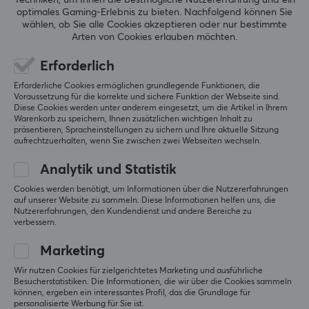
Techniken, um Ihnen die bestmögliche Nutzererfahrung und ein
Farbe
optimales Gaming-Erlebnis zu bieten.
Nachfolgend können Sie
Lila
Arttu P
Verifizierter Käufer
wählen, ob Sie alle Cookies akzeptieren oder nur bestimmte
Mashing Guardian
Level 7
Arten von Cookies erlauben möchten.
GARANTIE
Gut sitzende Hülle und passt auch für größere 
Erforderlich
Hände.
Herstellergarantie
Erforderliche Cookies ermöglichen grundlegende Funktionen, die
Voraussetzung für die korrekte und sichere Funktion der Webseite sind.
1 jahr garantie
Original anzeigen
Diese Cookies werden unter anderem eingesetzt, um die Artikel in Ihrem
NRV Gaming Sleeve Dark Sakura - Purple - XL
Warenkorb zu speichern, Ihnen zusätzlichen wichtigen Inhalt zu
präsentieren, Spracheinstellungen zu sichern und Ihre aktuelle Sitzung
vor 5 Monaten
aufrechtzuerhalten, wenn Sie zwischen zwei Webseiten wechseln.
1 liken
Analytik und Statistik
Jami K
Verifizierter Käufer
Cookies werden benötigt, um Informationen über die Nutzererfahrungen
Nerdy Warrior
Level 8
auf unserer Website zu sammeln. Diese Informationen helfen uns, die
Nutzererfahrungen, den Kundendienst und andere Bereiche zu
PC
Playstation
Nintendo
verbessern.
NRV Gaming Sleeve Dark Sakura - Purple - XL
Marketing
vor 5 Monaten
Wir nutzen Cookies für zielgerichtetes Marketing und ausführliche
Besucherstatistiken. Die Informationen, die wir über die Cookies sammeln
können, ergeben ein interessantes Profil, das die Grundlage für
Mehr aus unserer
personalisierte Werbung für Sie ist.