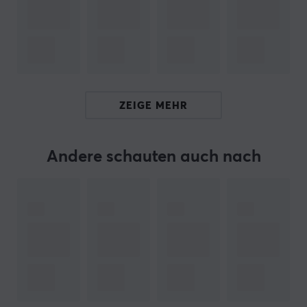
Erhältlich in mehreren Größen für eine individuelle
Passform
Hallo!
Ich bin ein Übersetzungs-Roboter bei MaxGaming & ich
habe diese Artikelbeschreibung übersetzt. Wenn Du
ZEIGE MEHR
Fehler in diesem Text feststellst,
kannst Du mir gern ein
Feedback geben.
Andere schauten auch nach
ARTIKEL-NUMMER:
Unsere Artikel-Nr. 35607
Hersteller-Nr. DARRA_PLE_XL
MARKE
NRV ist darauf spezialisiert, das Spielerlebnis zu
verbessern, indem unübertroffene Qualität geliefert