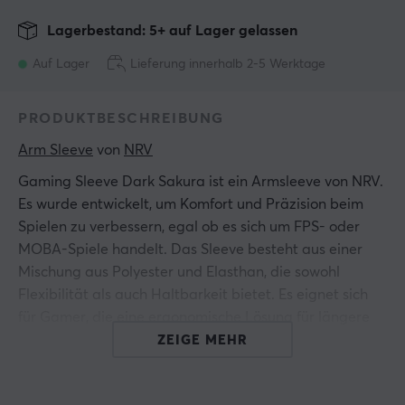
Lagerbestand: 5+ auf Lager gelassen
Auf Lager
Lieferung innerhalb 2-5 Werktage
PRODUKTBESCHREIBUNG
Arm Sleeve
 von 
NRV
Gaming Sleeve Dark Sakura ist ein Armsleeve von NRV.
Es wurde entwickelt, um Komfort und Präzision beim
Spielen zu verbessern, egal ob es sich um FPS- oder
MOBA-Spiele handelt. Das Sleeve besteht aus einer
Mischung aus Polyester und Elasthan, die sowohl
Flexibilität als auch Haltbarkeit bietet. Es eignet sich
für Gamer, die eine ergonomische Lösung für längere
Gaming-Sessions suchen. Das Sleeve verfügt über ein
ZEIGE MEHR
Kompressionsdesign, das die Durchblutung verbessert
und Muskelermüdung reduziert. Das Material besteht