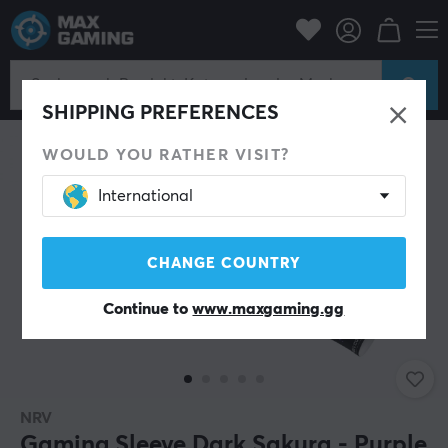
PC-Zubehör
Mäuse & Zubehör
Arm Sleeve
SHIPPING PREFERENCES
WOULD YOU RATHER VISIT?
International
CHANGE COUNTRY
Continue to
www.maxgaming.gg
NRV
Gaming Sleeve Dark Sakura - Purple