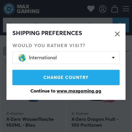
Zuhause & Freizeit
Getränke & Sportnahrung
Getränke & Sportnahrung
SHIPPING PREFERENCES
Filter zeigen
WOULD YOU RATHER VISIT?
320
Produkte
Beliebteste
International
CHANGE COUNTRY
Continue to
www.maxgaming.gg
X-Gamer
X-Gamer
X-Zero Wasserflasche
X-Zero Dragon Fruit -
950ML - Blau
100 Portionen