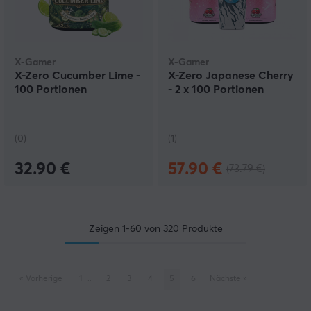
X-Gamer
X-Gamer
X-Zero Cucumber Lime -
X-Zero Japanese Cherry
100 Portionen
- 2 x 100 Portionen
(0)
(1)
32.90 €
57.90 €
(73.79 €)
Zeigen
1-60
von
320
Produkte
«
Vorherige
1
..
2
3
4
5
6
Nächste
»