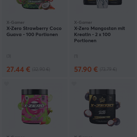
X-Gamer
X-Gamer
X-Zero Strawberry Coco
X-Zero Mangostan mit
Guava - 100 Portionen
Kreatin - 2 x 100
Portionen
(3)
(1)
27.44 €
57.90 €
(32.90 €)
(73.79 €)