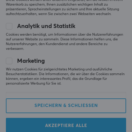
Warenkorb zu speichern, Ihnen zusätzlichen wichtigen Inhalt zu
präsentieren, Spracheinstellungen zu sichern und Ihre aktuelle Sitzung
aufrechtzuerhalten, wenn Sie zwischen zwei Webseiten wechseln.
X-Gamer
X-Gamer
X-Zero Apple Orange -
X-Zero Tutti Frutti - 100
Analytik und Statistik
100 Portionen
Portionen
Cookies werden benötigt, um Informationen über die Nutzererfahrungen
auf unserer Website zu sammeln. Diese Informationen helfen uns, die
Nutzererfahrungen, den Kundendienst und andere Bereiche zu
verbessern.
(4)
(6)
Marketing
32.90 €
32.90 €
Wir nutzen Cookies für zielgerichtetes Marketing und ausführliche
Besucherstatistiken. Die Informationen, die wir über die Cookies sammeln
können, ergeben ein interessantes Profil, das die Grundlage für
personalisierte Werbung für Sie ist.
SPEICHERN & SCHLIESSEN
AKZEPTIERE ALLE
X-Gamer
X-Gamer