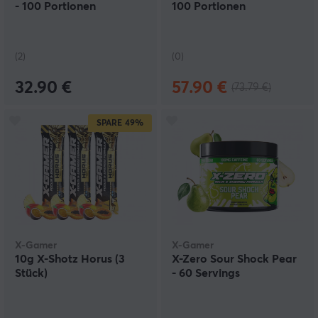
- 100 Portionen
100 Portionen
(2)
(0)
32.90 €
57.90 €
(73.79 €)
SPARE
49%
X-Gamer
X-Gamer
10g X-Shotz Horus (3
X-Zero Sour Shock Pear
Stück)
- 60 Servings