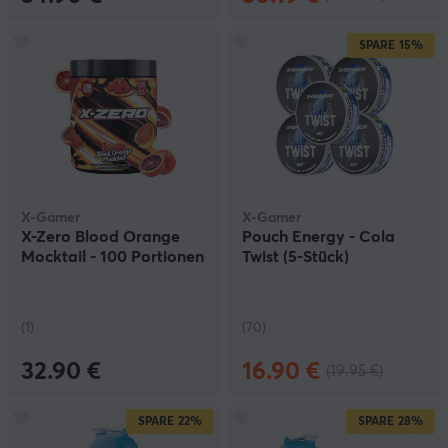
SPARE
15%
X-Gamer
X-Gamer
X-Zero Blood Orange
Pouch Energy - Cola
Mocktail - 100 Portionen
Twist (5-Stück)
(1)
(70)
32.90 €
16.90 €
(19.95 €)
SPARE
22%
SPARE
28%