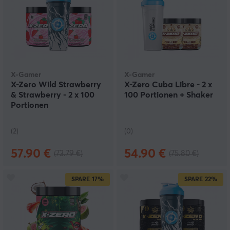
X-Gamer
X-Gamer
X-Zero Wild Strawberry
X-Zero Cuba Libre - 2 x
& Strawberry - 2 x 100
100 Portionen + Shaker
Portionen
(2)
(0)
57.90 €
54.90 €
(73.79 €)
(75.80 €)
SPARE
17%
SPARE
22%