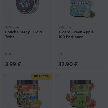
X-Gamer
X-Gamer
Pouch Energy - Cola
X-Zero Green Apple -
Twist
100 Portionen
(70)
(2)
3.99 €
32.90 €
SPARE
17%