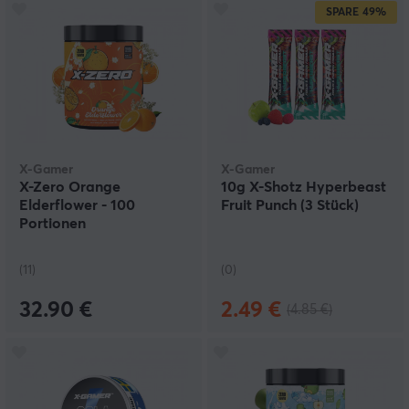
SPARE
49%
X-Gamer
X-Gamer
X-Zero Orange
10g X-Shotz Hyperbeast
Elderflower - 100
Fruit Punch (3 Stück)
Portionen
(11)
(0)
32.90 €
2.49 €
(4.85 €)