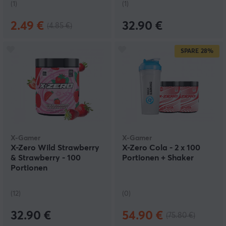
(1)
(1)
2.49 €
32.90 €
(4.85 €)
SPARE
28%
X-Gamer
X-Gamer
X-Zero Wild Strawberry
X-Zero Cola - 2 x 100
& Strawberry - 100
Portionen + Shaker
Portionen
(12)
(0)
32.90 €
54.90 €
(75.80 €)