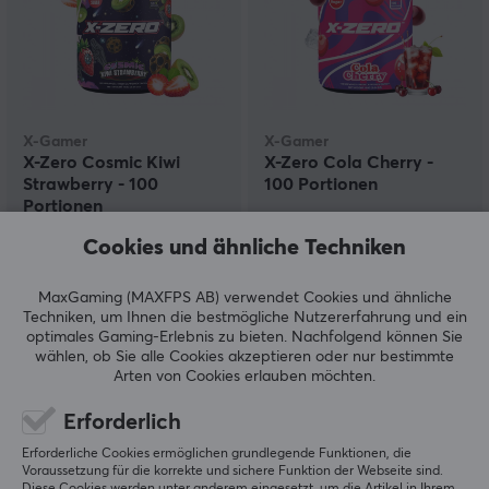
X-Gamer
X-Gamer
X-Zero Cosmic Kiwi
X-Zero Cola Cherry -
Strawberry - 100
100 Portionen
Portionen
Cookies und ähnliche Techniken
(4)
(4)
MaxGaming (MAXFPS AB) verwendet Cookies und ähnliche
32.90 €
32.90 €
Techniken, um Ihnen die bestmögliche Nutzererfahrung und ein
optimales Gaming-Erlebnis zu bieten.
Nachfolgend können Sie
wählen, ob Sie alle Cookies akzeptieren oder nur bestimmte
Arten von Cookies erlauben möchten.
Erforderlich
Erforderliche Cookies ermöglichen grundlegende Funktionen, die
Voraussetzung für die korrekte und sichere Funktion der Webseite sind.
Diese Cookies werden unter anderem eingesetzt, um die Artikel in Ihrem