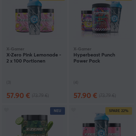
X-Gamer
X-Gamer
X-Zero Pink Lemonade -
Hyperbeast Punch
2 x 100 Portionen
Power Pack
(3)
(4)
57.90 €
57.90 €
(73.79 €)
(73.79 €)
NEU
SPARE
22%