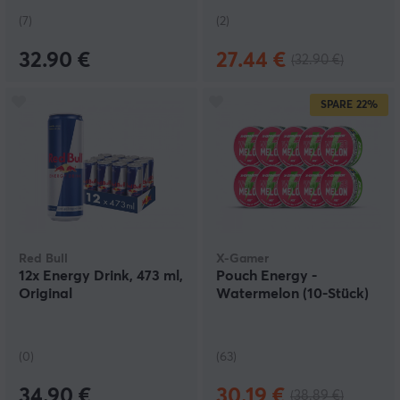
(7)
(2)
32.90 €
27.44 €
(32.90 €)
SPARE
22%
Red Bull
X-Gamer
12x Energy Drink, 473 ml,
Pouch Energy -
Original
Watermelon (10-Stück)
(0)
(63)
34.90 €
30.19 €
(38.89 €)