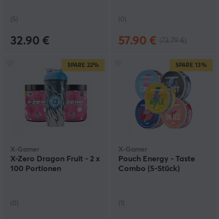
(5)
(0)
32.90 €
57.90 €
(73.79 €)
SPARE
22%
SPARE
13%
X-Gamer
X-Gamer
X-Zero Dragon Fruit - 2 x
Pouch Energy - Taste
100 Portionen
Combo (5-Stück)
(0)
(1)