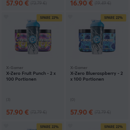
57.90 €
16.90 €
(73.79 €)
(19.49 €)
SPARE
22%
SPARE
22%
X-Gamer
X-Gamer
X-Zero Fruit Punch - 2 x
X-Zero Blueraspberry - 2
100 Portionen
x 100 Portionen
(3)
(0)
57.90 €
57.90 €
(73.79 €)
(73.79 €)
SPARE
22%
SPARE
22%