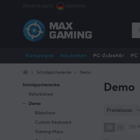
Versand nach:
Germany
Kampagne
Neuheiten
PC-Zubehör
PC
Schnäppchenecke
Demo
Demo
Schnäppchenecke
Refurbished
Demo
Preisklasse
Bildschirm
Custom Keyboard
291
P
Gaming-Maus