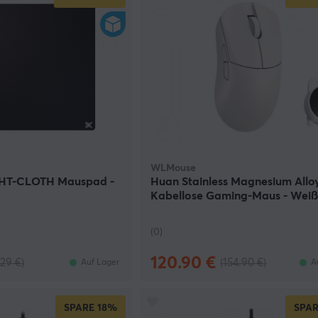
WLMouse
HT-CLOTH Mauspad -
Huan Stainless Magnesium Allo
Kabellose Gaming-Maus - Wei
(DEMO)
(0)
120.90 €
.29 €)
(154.90 €)
Auf Lager
A
SPARE
18%
SPAR