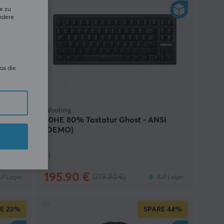
e zu
ndere
as die
Wooting
 PVC
80HE 80% Tastatur Ghost - ANSI
(DEMO)
(1)
195.90 €
(219.90 €)
uf Lager
Auf Lager
E
23%
SPARE
44%