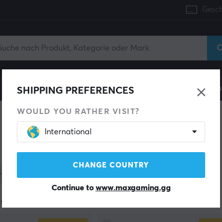
Gesch
Konsole
Gaming-Stühle
Handyzubehör
Zuhaus
SHIPPING PREFERENCES
WOULD YOU RATHER VISIT?
International
CHANGE COUNTRY
Kategorie
Farbe
Lagerbestand
Continue to
www.maxgaming.gg
rodukte