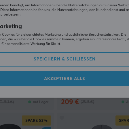
erden benötigt, um Informationen über die Nutzererfahrungen auf unserer Websit
Diese Informationen helfen uns, die Nutzererfahrungen, den Kundendienst und a
zu verbessern.
arketing
 Cookies für zielgerichtetes Marketing und ausführliche Besucherstatistiken. Die
nen, die wir über die Cookies sammeln können, ergeben ein interessantes Profil, d
für personalisierte Werbung für Sie ist.
SPEICHERN & SCHLIESSEN
DXRacer
ht 2 DEX Drahtlose
GLADIATOR L Schwarz & Weiß
- Weiß (DEMO)
Leder (DEMO)
AKZEPTIERE ALLE
(0)
209 €
71.90 €)
(299 €)
Auf Lager
A
SPARE
53%
SPAR