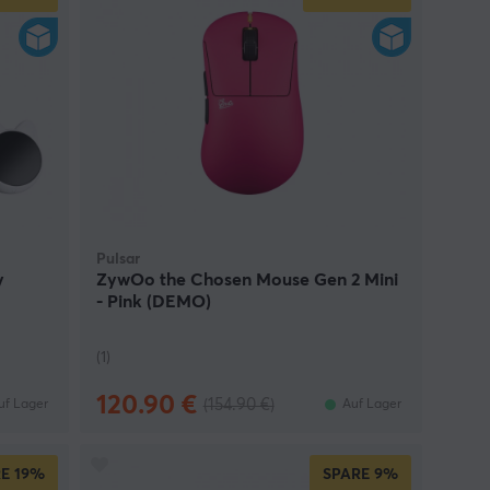
Pulsar
y
ZywOo the Chosen Mouse Gen 2 Mini
ß
- Pink (DEMO)
(1)
120.90 €
(154.90 €)
uf Lager
Auf Lager
E
19%
SPARE
9%