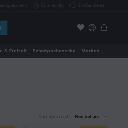
enkgutschein
Community
Kundendienst
e & Freizeit
Schnäppchenecke
Marken
Sortieren nach:
Neu bei uns