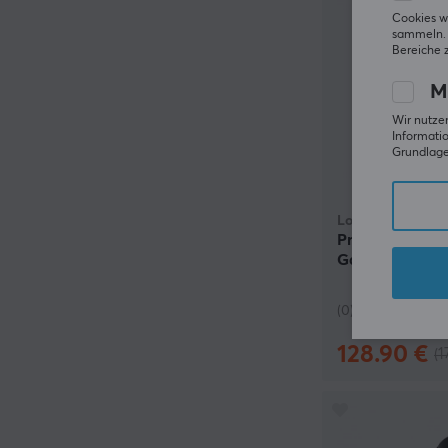
Cookies w
sammeln. 
Bereiche 
M
Wir nutzen
Informatio
Grundlage 
Logitech
Pro X Superlig
Gaming-Maus 
(0)
128.90 €
(1