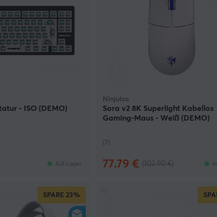
Ninjutso
atur - ISO (DEMO)
Sora v2 8K Superlight Kabellos
Gaming-Maus - Weiß (DEMO)
(7)
77.79 €
(102.90 €)
Auf Lager
A
SPARE
23%
SPA