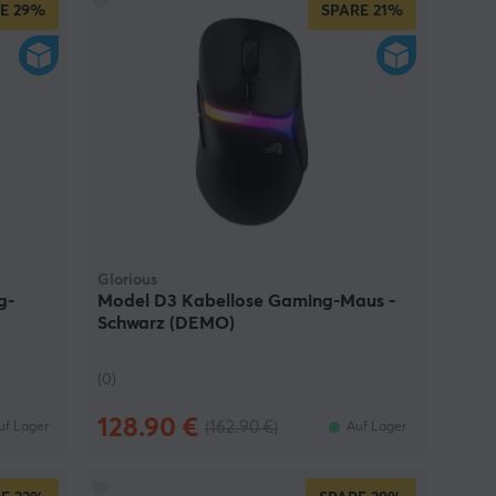
E
29%
SPARE
21%
Glorious
g-
Model D3 Kabellose Gaming-Maus -
Schwarz (DEMO)
(0)
128.90 €
(162.90 €)
uf Lager
Auf Lager