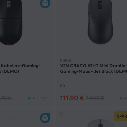
Pulsar
i KabelloseGaming-
X2N CRAZYLIGHT Mini Drahtlo
z (DEMO)
Gaming-Maus - Jet Black (DEM
(0)
111.90 €
6.90 €)
(145.90 €)
Auf Lager
A
SPAR