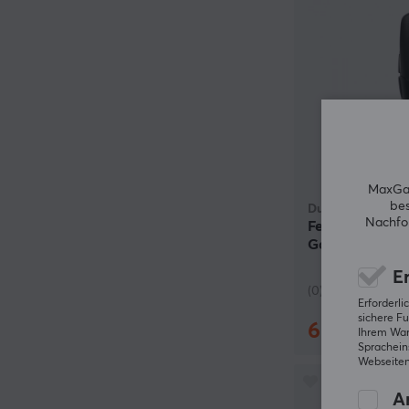
MaxGam
bes
Ducky
Nachfol
Feather Black 
Gaming-Maus -
Er
(0)
Erforderl
sichere Fu
60.49 €
(73
Ihrem Ware
Spracheins
Webseiten
An