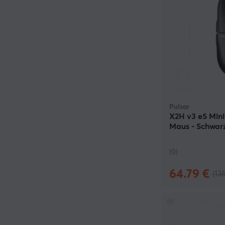
Pulsar
X2H v3 eS Min
Maus - Schwar
(0)
64.79 €
(13