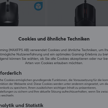
Cookies und ähnliche Techniken
ing (MAXFPS AB) verwendet Cookies und ähnliche Techniken, um Ih
tmögliche Nutzererfahrung und ein optimales Gaming-Erlebnis zu bie
HyperX
gend können Sie wählen, ob Sie alle Cookies akzeptieren oder nur b
& White Ultralight
Pulsefire Haste 2 Kabelgebund
Arten von Cookies erlauben möchten.
 Kailh GM 8.0 (DEMO)
Gaming-Maus - Schwarz (DEMO
forderlich
(0)
iche Cookies ermöglichen grundlegende Funktionen, die Voraussetzung für die kor
nktion der Webseite sind. Diese Cookies werden unter anderem eingesetzt, um die 
49.90 €
.39 €)
(61.90 €)
Auf Lager
A
nkorb zu speichern, Ihnen zusätzlichen wichtigen Inhalt zu präsentieren,
tellungen zu sichern und Ihre aktuelle Sitzung aufrechtzuerhalten, wenn Sie zwis
 wechseln.
SPARE
25%
SPAR
alytik und Statistik