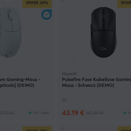
SPARE
24%
SPAR
HyperX
um Gaming-Maus -
Pulsefire Fuse Kabellose Gamin
pticals] (DEMO)
Maus - Schwarz (DEMO)
(0)
43.19 €
45.90 €)
(60.49 €)
Auf Lager
A