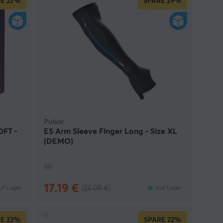
E
22%
SPARE
29%
Pulsar
OFT -
ES Arm Sleeve Finger Long - Size XL
(DEMO)
(0)
17.19 €
(24.09 €)
uf Lager
Auf Lager
E
22%
SPARE
22%