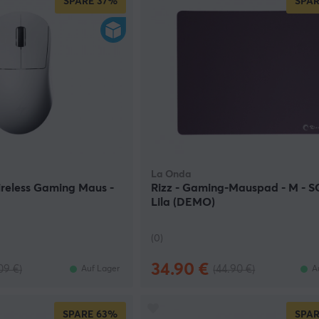
SPARE
37%
SPAR
La Onda
ireless Gaming Maus -
Rizz - Gaming-Mauspad - M - S
Lila (DEMO)
(0)
34.90 €
09 €)
(44.90 €)
Auf Lager
A
SPARE
63%
SPAR