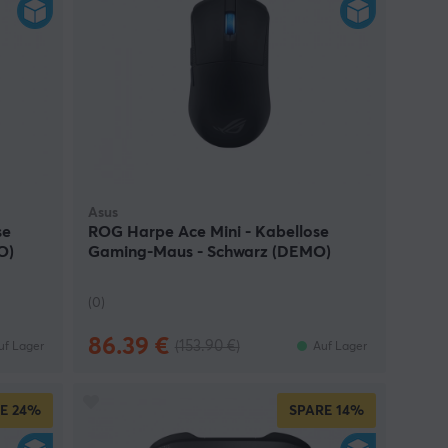
Asus
se
ROG Harpe Ace Mini - Kabellose
O)
Gaming-Maus - Schwarz (DEMO)
(0)
86.39 €
(153.90 €)
uf Lager
Auf Lager
E
24%
SPARE
14%