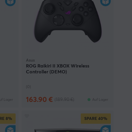
Asus
ROG Raikiri II XBOX Wireless
Controller (DEMO)
(0)
163.90 €
(189.90 €)
uf Lager
Auf Lager
RE
8%
SPARE
40%