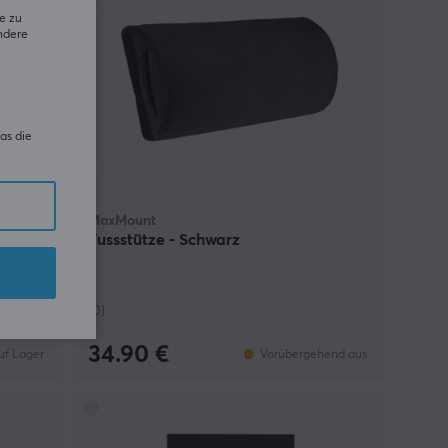
e zu
ndere
as die
MaxMount
ub
Fussstütze - Schwarz
(0)
34.90 €
uf Lager
Vorübergehend aus