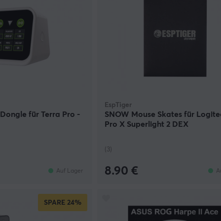
EspTiger
Dongle für Terra Pro -
SNOW Mouse Skates für Logite
Pro X Superlight 2 DEX
(3)
8.90 €
Auf Lager
A
SPARE
24%