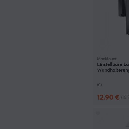
MaxMount
Einstellbare L
Wandhalterung
Schwarz
(0)
12.90 €
(16.