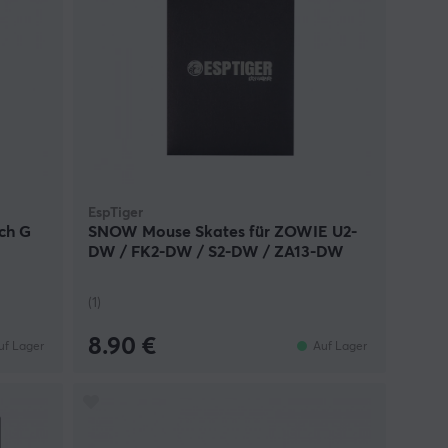
EspTiger
ch G
SNOW Mouse Skates für ZOWIE U2-
DW / FK2-DW / S2-DW / ZA13-DW
(1)
8.90 €
uf Lager
Auf Lager