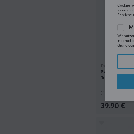
Cookies w
sammeln. 
Bereiche 
M
Wir nutzen
Informatio
Grundlage 
Ducky
Switch Kit Kail
Tactile
(1)
39.90 €