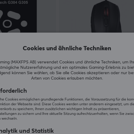
Cookies und ähnliche Techniken
ing (MAXFPS AB) verwendet Cookies und ähnliche Techniken, um Ih
tmögliche Nutzererfahrung und ein optimales Gaming-Erlebnis zu bie
Mionix
gend können Sie wählen, ob Sie alle Cookies akzeptieren oder nur b
gitech G304/G305
Castor Pro Gaming-Maus - Sch
Arten von Cookies erlauben möchten.
forderlich
(4)
iche Cookies ermöglichen grundlegende Funktionen, die Voraussetzung für die kor
nktion der Webseite sind. Diese Cookies werden unter anderem eingesetzt, um die 
39.90 €
Auf Lager
Vorübergeh
nkorb zu speichern, Ihnen zusätzlichen wichtigen Inhalt zu präsentieren,
tellungen zu sichern und Ihre aktuelle Sitzung aufrechtzuerhalten, wenn Sie zwis
 wechseln.
alytik und Statistik