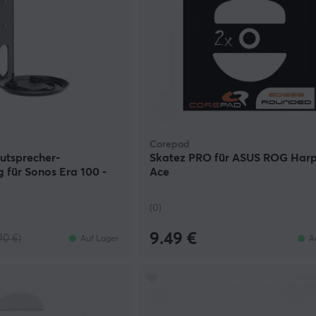
Corepad
autsprecher-
Skatez PRO für ASUS ROG Harp
 für Sonos Era 100 -
Ace
(0)
9.49 €
90 €)
Auf Lager
A