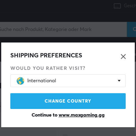
Gesch
Konsole
Gaming-Stühle
Handyzubehör
Zuhaus
SHIPPING PREFERENCES
WOULD YOU RATHER VISIT?
International
erzubehör für PC-Gamer
CHANGE COUNTRY
Kategorie
Farbe
Lagerbestand
Continue to
www.maxgaming.gg
Produkte