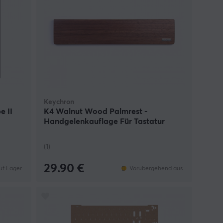
Keychron
e II
K4 Walnut Wood Palmrest -
Handgelenkauflage Für Tastatur
(1)
29.90 €
uf Lager
Vorübergehend aus