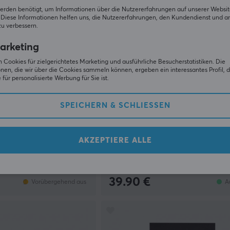
erden benötigt, um Informationen über die Nutzererfahrungen auf unserer Websit
Diese Informationen helfen uns, die Nutzererfahrungen, den Kundendienst und a
zu verbessern.
arketing
 Cookies für zielgerichtetes Marketing und ausführliche Besucherstatistiken. Die
nen, die wir über die Cookies sammeln können, ergeben ein interessantes Profil, d
für personalisierte Werbung für Sie ist.
SPEICHERN & SCHLIESSEN
TP-Link
h Box Winter (110pcs) -
UH6120C USB Type-C 6-Port H
AKZEPTIERE ALLE
(0)
39.90 €
Vorübergehend aus
A