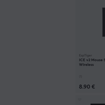
EspTiger
ICE v2 Mouse S
Wireless
(1)
8.90 €