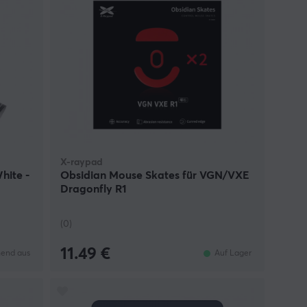
X-raypad
hite -
Obsidian Mouse Skates für VGN/VXE
Dragonfly R1
(0)
11.49 €
end aus
Auf Lager