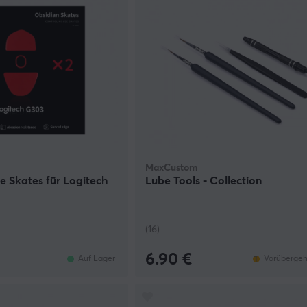
MaxCustom
 Skates für Logitech
Lube Tools - Collection
(16)
6.90 €
Auf Lager
Vorübergeh