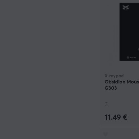
X-raypad
Obsidian Mouse
G303
(1)
11.49 €