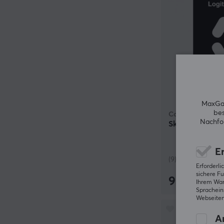
MaxGam
bes
Corepad
Nachfol
Skatez Für Lo
Er
(9)
Erforderl
sichere Fu
9.49 €
Ihrem Ware
Spracheins
Webseiten
An