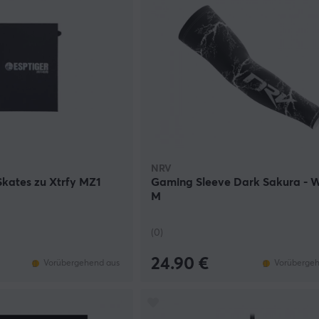
NRV
kates zu Xtrfy MZ1
Gaming Sleeve Dark Sakura - W
M
(0)
24.90 €
Vorübergehend aus
Vorübergeh