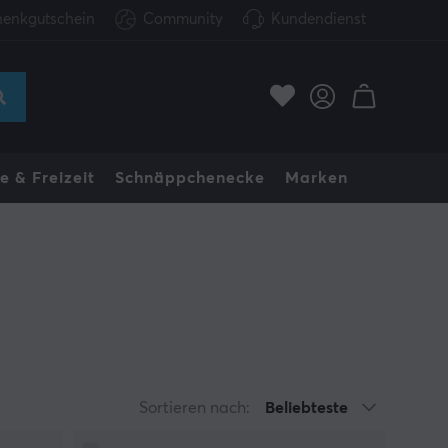
enkgutschein
Community
Kundendienst
e & Freizeit
Schnäppchenecke
Marken
Sortieren nach:
Beliebteste