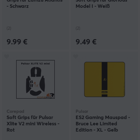
Grips für Lamzu Atlantis
Soft Grips für Glorious
- Schwarz
Model I - Weiß
(2)
(2)
9.99 €
9.49 €
Corepad
Pulsar
Soft Grips für Pulsar
ES2 Gaming Mauspad -
Xlite V2 mini Wireless -
Bruce Lee Limited
Rot
Edition - XL - Gelb