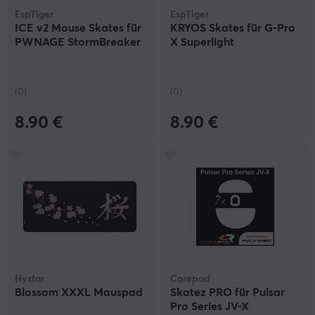
EspTiger
EspTiger
ICE v2 Mouse Skates für
KRYOS Skates für G-Pro
PWNAGE StormBreaker
X Superlight
(0)
(0)
8.90 €
8.90 €
Hystar
Corepad
Blossom XXXL Mauspad
Skatez PRO für Pulsar
Pro Series JV-X