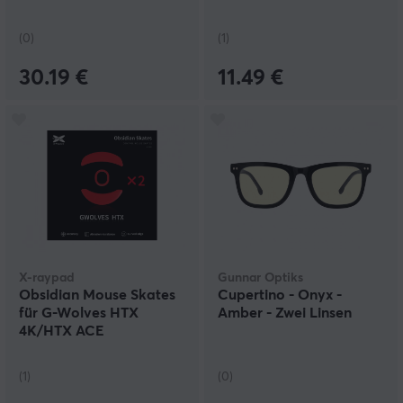
(0)
(1)
30.19 €
11.49 €
X-raypad
Gunnar Optiks
Obsidian Mouse Skates
Cupertino - Onyx -
für G-Wolves HTX
Amber - Zwei Linsen
4K/HTX ACE
(1)
(0)