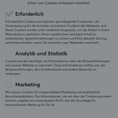
Arten von Cookies erlauben möchten.
119.99 €
369 €
Erforderlich
SPARE
5%
Erforderliche Cookies ermöglichen grundlegende Funktionen, die
Voraussetzung für die korrekte und sichere Funktion der Webseite sind.
Diese Cookies werden unter anderem eingesetzt, um die Artikel in Ihrem
Warenkorb zu speichern, Ihnen zusätzlichen wichtigen Inhalt zu
präsentieren, Spracheinstellungen zu sichern und Ihre aktuelle Sitzung
aufrechtzuerhalten, wenn Sie zwischen zwei Webseiten wechseln.
Analytik und Statistik
Cookies werden benötigt, um Informationen über die Nutzererfahrungen
auf unserer Website zu sammeln. Diese Informationen helfen uns, die
Corepad
KBDfans
Nutzererfahrungen, den Kundendienst und andere Bereiche zu
Skatez PRO für Ajazz
PBTfans Spark R2 - Mod
verbessern.
AJ199
Kit Blue
Marketing
Wir nutzen Cookies für zielgerichtetes Marketing und ausführliche
(0)
(2)
Besucherstatistiken. Die Informationen, die wir über die Cookies sammeln
können, ergeben ein interessantes Profil, das die Grundlage für
personalisierte Werbung für Sie ist.
9.49 €
47.51 €
(50 €)