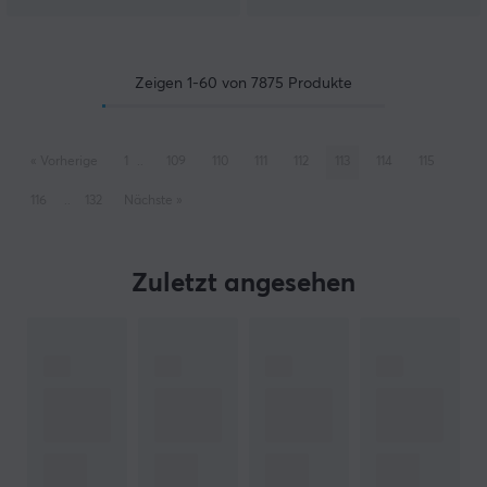
Zeigen
1-60
von
7875
Produkte
«
Vorherige
1
..
109
110
111
112
113
114
115
116
..
132
Nächste
»
Zuletzt angesehen