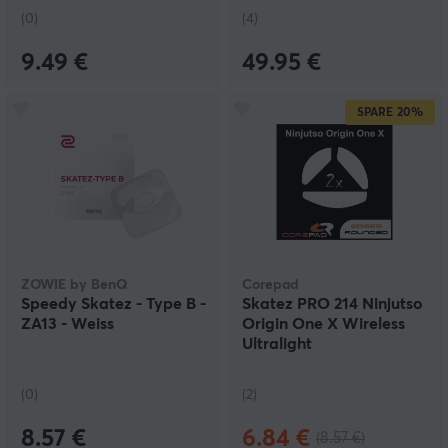
(0)
(4)
9.49 €
49.95 €
SPARE
20%
ZOWIE by BenQ
Corepad
Speedy Skatez - Type B -
Skatez PRO 214 Ninjutso
ZA13 - Weiss
Origin One X Wireless
Ultralight
(0)
(2)
8.57 €
6.84 €
(8.57 €)