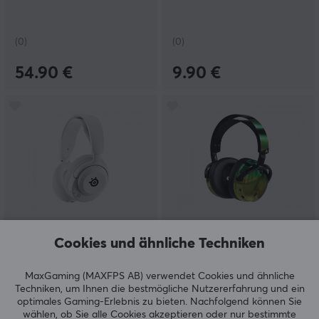
(0)
(0)
54.90 €
9.90 €
SteelSeries
Audeze
Cookies und ähnliche Techniken
Arctis Nova 5 P Wireless
Maxwell Kabellos
Gaming-Headset - Weiß
Gaming Headset -
Wasabi Edition
MaxGaming (MAXFPS AB) verwendet Cookies und ähnliche
(Xbox/PC)
Techniken, um Ihnen die bestmögliche Nutzererfahrung und ein
optimales Gaming-Erlebnis zu bieten.
Nachfolgend können Sie
(0)
(0)
wählen, ob Sie alle Cookies akzeptieren oder nur bestimmte