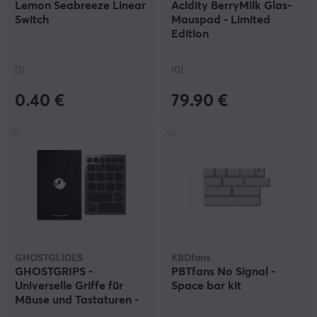
Lemon Seabreeze Linear
Acidity BerryMilk Glas-
Switch
Mauspad - Limited
Edition
(1)
(0)
0.40 €
79.90 €
GHOSTGLIDES
KBDfans
GHOSTGRIPS -
PBTfans No Signal -
Universelle Griffe für
Space bar kit
Mäuse und Tastaturen -
Black Heavy