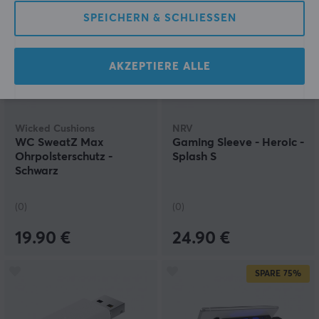
SPEICHERN & SCHLIESSEN
AKZEPTIERE ALLE
Wicked Cushions
NRV
WC SweatZ Max
Gaming Sleeve - Heroic -
Ohrpolsterschutz -
Splash S
Schwarz
(0)
(0)
19.90 €
24.90 €
SPARE
75%