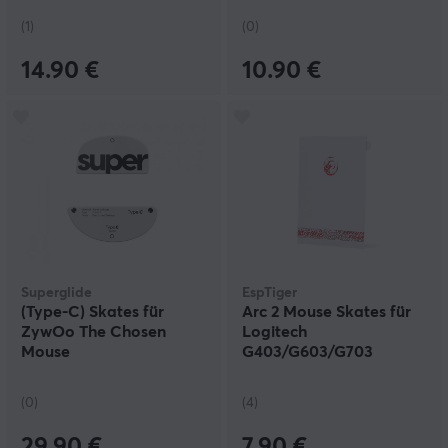
(1)
(0)
14.90 €
10.90 €
Superglide
EspTiger
(Type-C) Skates für
Arc 2 Mouse Skates für
ZywOo The Chosen
Logitech
Mouse
G403/G603/G703
(0)
(4)
29.90 €
7.90 €