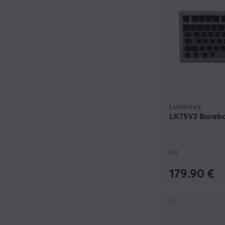
Luminkey
LK75V2 Barebon
(4)
179.90 €