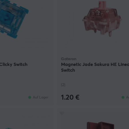
Gateron
licky Switch
Magnetic Jade Sakura HE Line
Switch
(2)
1.20 €
Auf Lager
A