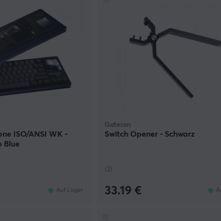
Gateron
one ISO/ANSI WK -
Switch Opener - Schwarz
 Blue
(2)
33.19 €
Auf Lager
A