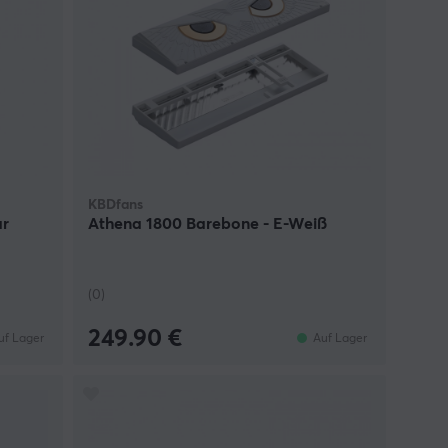
KBDfans
ar
Athena 1800 Barebone - E-Weiß
(0)
249.90 €
uf Lager
Auf Lager