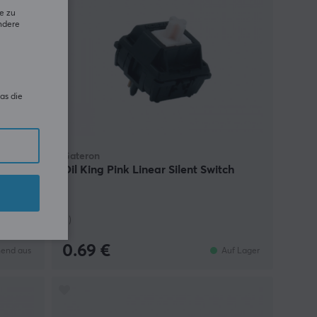
e zu
ndere
as die
Gateron
Oil King Pink Linear Silent Switch
(1)
0.69 €
end aus
Auf Lager