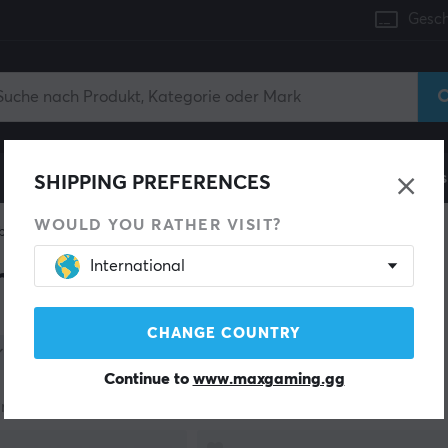
Gesch
Konsole
Gaming-Stühle
Handyzubehör
Zuhaus
SHIPPING PREFERENCES
WOULD YOU RATHER VISIT?
board
International
m Keyboard
CHANGE COUNTRY
Kategorie
Farbe
Lagerbestand
Continue to
www.maxgaming.gg
rodukte