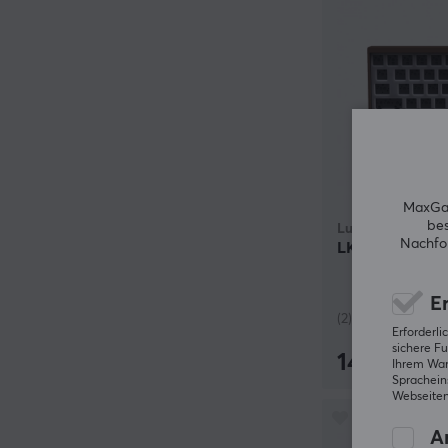
MaxGam
bes
Luminkey
Nachfol
LK60 Pro Bare
Er
(2)
Erforderl
sichere Fu
149.90 €
Ihrem Ware
Spracheins
Webseiten
An