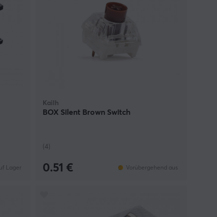
Kailh
BOX Silent Brown Switch
(4)
0.51 €
uf Lager
Vorübergehend aus