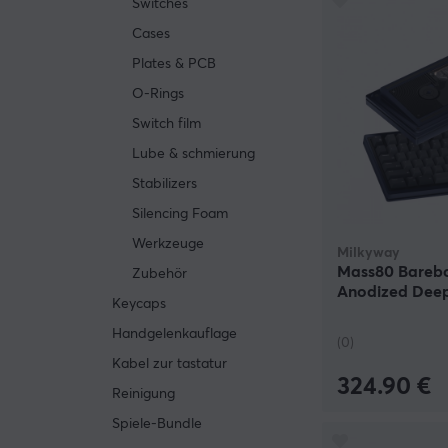
Switches
Cases
Plates & PCB
O-Rings
Switch film
Lube & schmierung
Stabilizers
Silencing Foam
Werkzeuge
Milkyway
Mass80 Bareb
Zubehör
Anodized Deep
Keycaps
Handgelenkauflage
(0)
Kabel zur tastatur
324.90 €
Reinigung
Spiele-Bundle