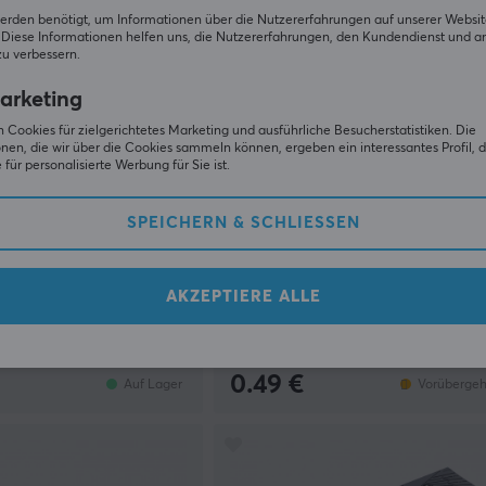
erden benötigt, um Informationen über die Nutzererfahrungen auf unserer Websit
Diese Informationen helfen uns, die Nutzererfahrungen, den Kundendienst und a
zu verbessern.
arketing
 Cookies für zielgerichtetes Marketing und ausführliche Besucherstatistiken. Die
nen, die wir über die Cookies sammeln können, ergeben ein interessantes Profil, d
für personalisierte Werbung für Sie ist.
SPEICHERN & SCHLIESSEN
Kailh
 Barebone ISO -
Choc V2 Low Profile - Blue
AKZEPTIERE ALLE
(3)
0.49 €
Auf Lager
Vorübergeh