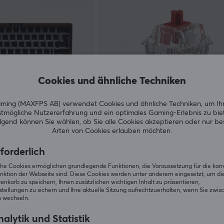
Cookies und ähnliche Techniken
ing (MAXFPS AB) verwendet Cookies und ähnliche Techniken, um Ih
tmögliche Nutzererfahrung und ein optimales Gaming-Erlebnis zu bie
Glorious
gend können Sie wählen, ob Sie alle Cookies akzeptieren oder nur b
bone - Coffee Brown
Mechanical Switches Fox - Heav
Arten von Cookies erlauben möchten.
Linear Switch (110pcs)
forderlich
(0)
iche Cookies ermöglichen grundlegende Funktionen, die Voraussetzung für die kor
nktion der Webseite sind. Diese Cookies werden unter anderem eingesetzt, um die 
44.90 €
Auf Lager
A
nkorb zu speichern, Ihnen zusätzlichen wichtigen Inhalt zu präsentieren,
tellungen zu sichern und Ihre aktuelle Sitzung aufrechtzuerhalten, wenn Sie zwis
 wechseln.
alytik und Statistik