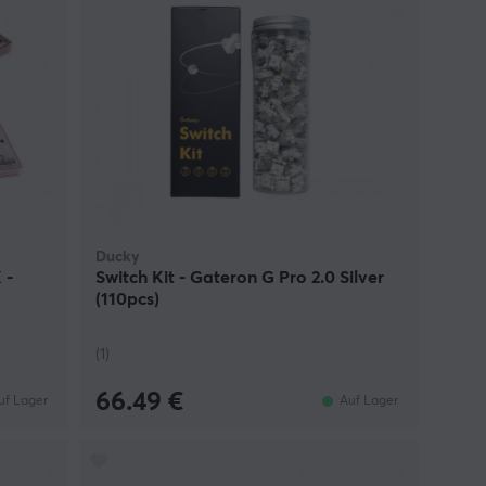
Ducky
 -
Switch Kit - Gateron G Pro 2.0 Silver
(110pcs)
(1)
66.49 €
uf Lager
Auf Lager