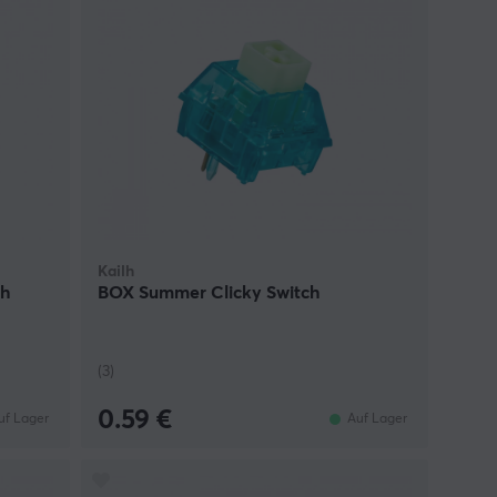
Kailh
ch
BOX Summer Clicky Switch
(3)
0.59 €
uf Lager
Auf Lager