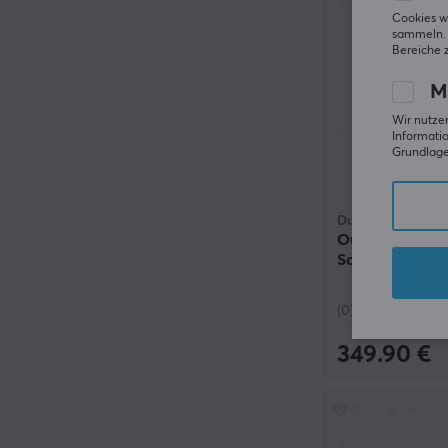
Cookies w
sammeln. 
Bereiche 
M
Wir nutzen
Informatio
Grundlage 
Ducky
Outlaw 65 RGB
Schwarz
(0)
349.90 €