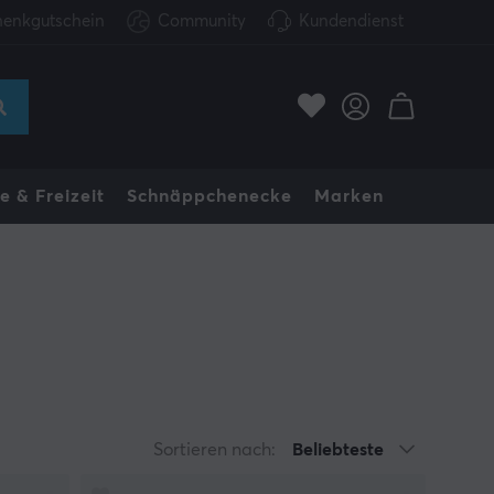
enkgutschein
Community
Kundendienst
e & Freizeit
Schnäppchenecke
Marken
Sortieren nach:
Beliebteste