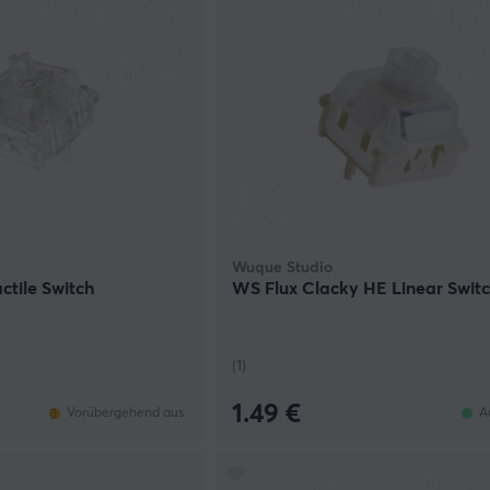
Wuque Studio
ctile Switch
WS Flux Clacky HE Linear Swit
(1)
1.49 €
Vorübergehend aus
A