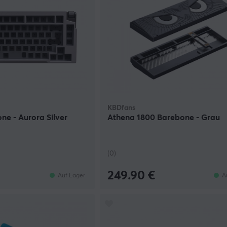
KBDfans
e - Aurora Silver
Athena 1800 Barebone - Grau
(0)
249.90 €
Auf Lager
A