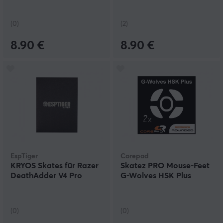
(0)
(2)
8.90 €
8.90 €
EspTiger
Corepad
KRYOS Skates für Razer
Skatez PRO Mouse-Feet
DeathAdder V4 Pro
G-Wolves HSK Plus
(0)
(0)