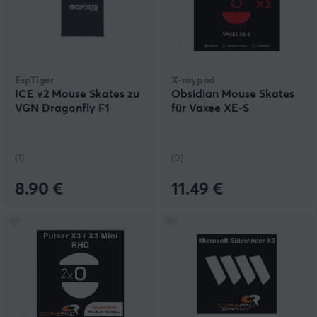
EspTiger
X-raypad
ICE v2 Mouse Skates zu
Obsidian Mouse Skates
VGN Dragonfly F1
für Vaxee XE-S
(1)
(0)
8.90 €
11.49 €