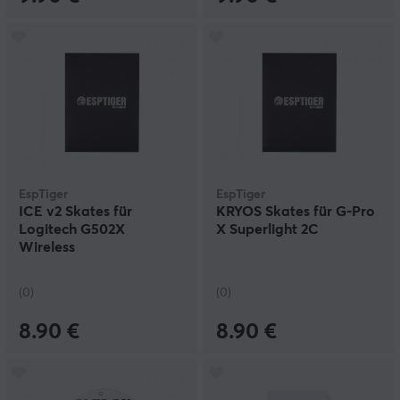
EspTiger
EspTiger
ICE v2 Skates für
KRYOS Skates für G-Pro
Logitech G502X
X Superlight 2C
Wireless
(0)
(0)
8.90 €
8.90 €