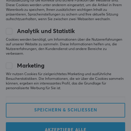
Voraussetzung für die korrekte und sichere Funktion der Webseite sind.
Diese Cookies werden unter anderem eingesetzt, um die Artikel in Ihrem
Warenkorb zu speichern, Ihnen zusätzlichen wichtigen Inhalt zu
präsentieren, Spracheinstellungen zu sichern und Ihre aktuelle Sitzung
Corepad
Pwnage
aufrechtzuerhalten, wenn Sie zwischen zwei Webseiten wechseln.
Skatez PRO 214 Ninjutso
Stormbreaker PTFE
Origin One X Wireless
Mouse Skates
Analytik und Statistik
Ultralight
Cookies werden benötigt, um Informationen über die Nutzererfahrungen
auf unserer Website zu sammeln. Diese Informationen helfen uns, die
(2)
(2)
Nutzererfahrungen, den Kundendienst und andere Bereiche zu
verbessern.
6.84 €
6.84 €
(8.57 €)
Marketing
Wir nutzen Cookies für zielgerichtetes Marketing und ausführliche
Besucherstatistiken. Die Informationen, die wir über die Cookies sammeln
können, ergeben ein interessantes Profil, das die Grundlage für
personalisierte Werbung für Sie ist.
SPEICHERN & SCHLIESSEN
X-raypad
Superglide
AKZEPTIERE ALLE