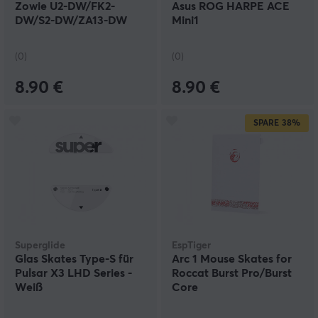
Zowie U2-DW/FK2-
Asus ROG HARPE ACE
DW/S2-DW/ZA13-DW
Mini1
(0)
(0)
8.90 €
8.90 €
SPARE
38%
Superglide
EspTiger
Glas Skates Type-S für
Arc 1 Mouse Skates for
Pulsar X3 LHD Series -
Roccat Burst Pro/Burst
Weiß
Core