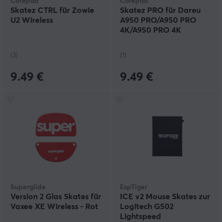
Corepad
Corepad
Skatez CTRL für Zowie
Skatez PRO für Dareu
U2 Wireless
A950 PRO/A950 PRO
4K/A950 PRO 4K
Magnesium
(3)
(1)
9.49 €
9.49 €
Superglide
EspTiger
Version 2 Glas Skates für
ICE v2 Mouse Skates zur
Vaxee XE Wireless - Rot
Logitech G502
Lightspeed