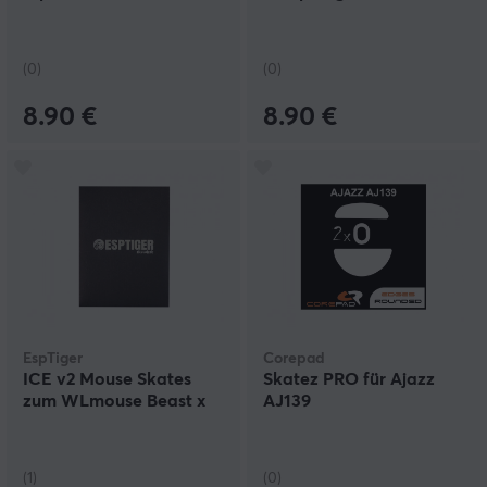
(0)
(0)
8.90 €
8.90 €
EspTiger
Corepad
ICE v2 Mouse Skates
Skatez PRO für Ajazz
zum WLmouse Beast x
AJ139
(1)
(0)