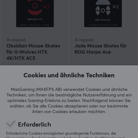
X-raypad
X-raypad
Obsidian Mouse Skates
Jade Mouse Skates für
für G-Wolves HTX
ROG Harpe Ace
4K/HTX ACE
(1)
(2)
Cookies und ähnliche Techniken
11.49 €
11.49 €
MaxGaming (MAXFPS AB) verwendet Cookies und ähnliche
Techniken, um Ihnen die bestmögliche Nutzererfahrung und ein
optimales Gaming-Erlebnis zu bieten.
Nachfolgend können Sie
SPARE
20%
wählen, ob Sie alle Cookies akzeptieren oder nur bestimmte
Arten von Cookies erlauben möchten.
Erforderlich
Erforderliche Cookies ermöglichen grundlegende Funktionen, die