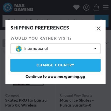
PC-Zubehör
Mäuse & Zubehör
Maus-Skates
Maus-Skates
SHIPPING PREFERENCES
Filter zeigen
WOULD YOU RATHER VISIT?
773
Produkte
Beliebteste
International
CHANGE COUNTRY
Continue to
www.maxgaming.gg
Corepad
Unusual Way Sports
Skatez PRO für Lamzu
Magic Ice Skates -
Paro 8K Wireless
Pulsar Susanto-X