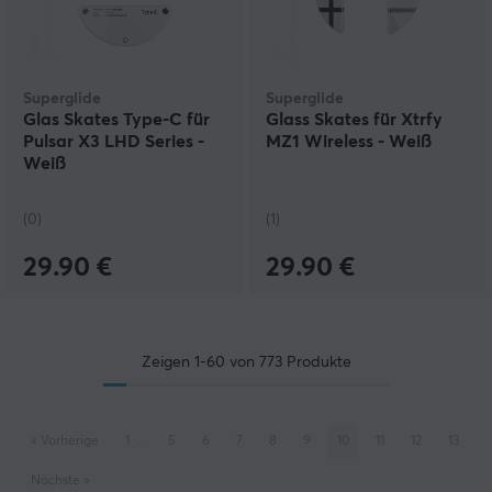
Superglide
Superglide
Glas Skates Type-C für
Glass Skates für Xtrfy
Pulsar X3 LHD Series -
MZ1 Wireless - Weiß
Weiß
(0)
(1)
29.90 €
29.90 €
Zeigen
1-60
von
773
Produkte
«
Vorherige
1
..
5
6
7
8
9
10
11
12
13
Nächste
»