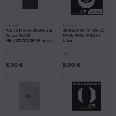
EspTiger
Corepad
ICE v2 Mouse Skates zur
Skatez PRO für Delux
Pulsar X2/X2
M700 PRO / PRO+ /
Mini/X2V2/X2H Wireless
Ultra
(4)
(0)
8.90 €
8.90 €