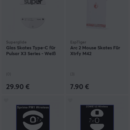
Superglide
EspTiger
Glas Skates Type-C für
Arc 2 Mouse Skates Für
Pulsar X3 Series - Weiß
Xtrfy M42
(0)
(3)
29.90 €
7.90 €