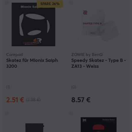
SPARE
26%
Corepad
ZOWIE by BenQ
Skatez für Mionix Saiph
Speedy Skatez - Type B -
3200
ZA13 - Weiss
(1)
(0)
2.51 €
8.57 €
(3.38 €)