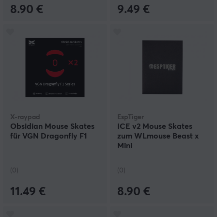
8.90 €
9.49 €
X-raypad
EspTiger
Obsidian Mouse Skates
ICE v2 Mouse Skates
für VGN Dragonfly F1
zum WLmouse Beast x
Mini
(0)
(0)
11.49 €
8.90 €