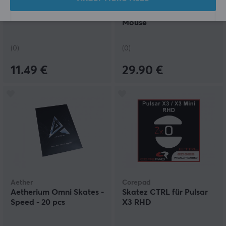
Obsidian Mouse Skates
(Type-C) Skates für
für Ninjutso Sora
ZywOo The Chosen
Mouse
(0)
(0)
11.49 €
29.90 €
Aether
Corepad
Aetherium Omni Skates -
Skatez CTRL für Pulsar
Speed - 20 pcs
X3 RHD