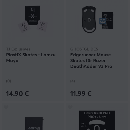
TJ Exclusives
GHOSTGLIDES
PlastiX Skates - Lamzu
Edgerunner Mouse
Maya
Skates für Razer
DeathAdder V3 Pro
(0)
(4)
14.90 €
11.99 €