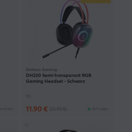
Deltaco Gaming
g
DH230 Semi-transparant RGB
Gaming Headset - Schwarz
(0)
11.90 €
(23.90 €)
end aus
Auf Lager