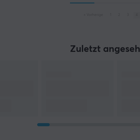
«
Vorherige
1
2
3
4
Zuletzt angese