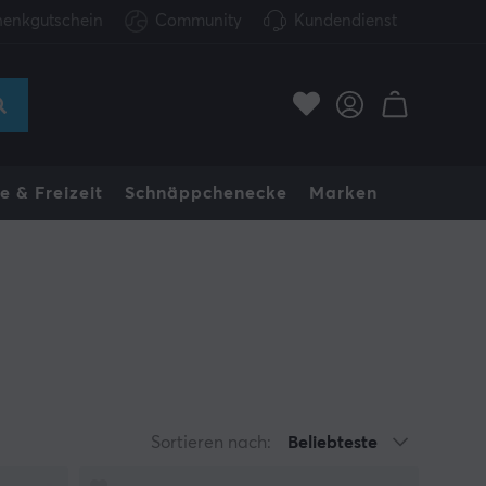
enkgutschein
Community
Kundendienst
e & Freizeit
Schnäppchenecke
Marken
Sortieren nach:
Beliebteste