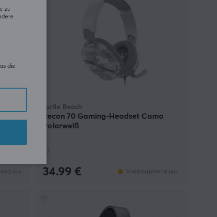
e zu
ndere
as die
Turtle Beach
Recon 70 Gaming-Headset Camo
Polarweiß
(1)
34.99 €
end aus
Vorübergehend aus