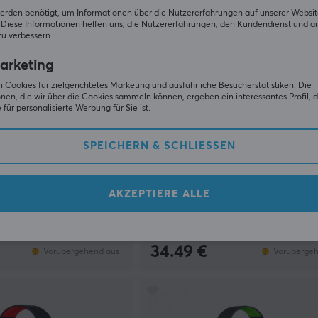
erden benötigt, um Informationen über die Nutzererfahrungen auf unserer Websit
Diese Informationen helfen uns, die Nutzererfahrungen, den Kundendienst und a
zu verbessern.
arketing
 Cookies für zielgerichtetes Marketing und ausführliche Besucherstatistiken. Die
nen, die wir über die Cookies sammeln können, ergeben ein interessantes Profil, d
für personalisierte Werbung für Sie ist.
SPEICHERN & SCHLIESSEN
Deltaco Gaming
abellos Gaming
Gaming Headset Mit LED-
ic Camo (Xbox)
Beleuchtung
AKZEPTIERE ALLE
(4)
34.49 €
Vorübergehend aus
Vorübergeh