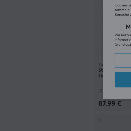
Cookies w
sammeln. 
Bereiche 
M
Wir nutzen
Informatio
Grundlage 
Turtle Beach
Stealth 500 K
Headset - Arct
(0)
87.99 €