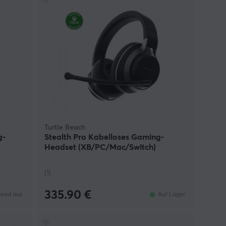
Turtle Beach
g-
Stealth Pro Kabelloses Gaming-
Headset (XB/PC/Mac/Switch)
(1)
335.90 €
end aus
Auf Lager