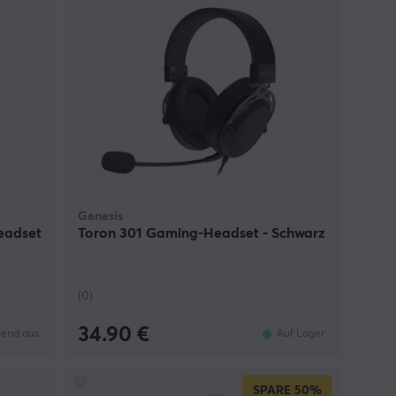
Genesis
eadset
Toron 301 Gaming-Headset - Schwarz
(0)
34.90 €
end aus
Auf Lager
SPARE
50%