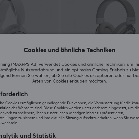
Cookies und ähnliche Techniken
ing (MAXFPS AB) verwendet Cookies und ähnliche Techniken, um Ih
tmögliche Nutzererfahrung und ein optimales Gaming-Erlebnis zu bie
Genesis
gend können Sie wählen, ob Sie alle Cookies akzeptieren oder nur b
P Wireless Gaming-
Toron 301 Gaming-Headset - W
Arten von Cookies erlauben möchten.
ß
forderlich
(0)
iche Cookies ermöglichen grundlegende Funktionen, die Voraussetzung für die kor
nktion der Webseite sind. Diese Cookies werden unter anderem eingesetzt, um die 
34.90 €
Vorübergehend aus
A
nkorb zu speichern, Ihnen zusätzlichen wichtigen Inhalt zu präsentieren,
tellungen zu sichern und Ihre aktuelle Sitzung aufrechtzuerhalten, wenn Sie zwis
 wechseln.
alytik und Statistik