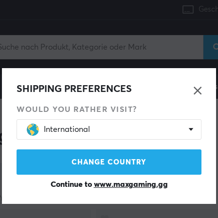
Gesch
Konsole
Gaming-Stühle
Handyzubehör
Zuhaus
SHIPPING PREFERENCES
WOULD YOU RATHER VISIT?
International
g Headset
CHANGE COUNTRY
Formfaktor
Kabellos
Continue to
www.maxgaming.gg
Produkte