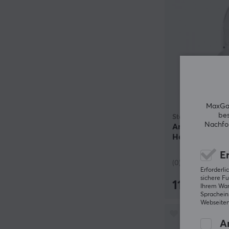
MaxGam
bes
SteelSeries
Nachfol
Arctis Nova 5 
Headset - Wei
Er
(0)
Erforderl
sichere Fu
119.99 €
Ihrem Ware
Spracheins
Webseiten
An