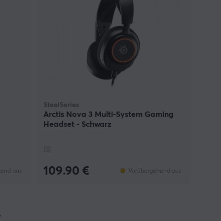
SteelSeries
Arctis Nova 3 Multi-System Gaming
Headset - Schwarz
(3)
109.90 €
end aus
Vorübergehend aus
e