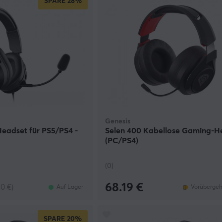
SPARE
28%
Genesis
eadset für PS5/PS4 -
Selen 400 Kabellose Gaming-H
(PC/PS4)
(0)
68.19 €
90 €)
Auf Lager
Vorübergeh
SPARE
20%