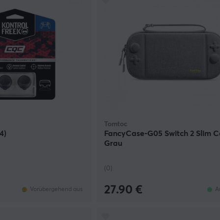
Tomtoc
4)
FancyCase-G05 Switch 2 Slim C
Grau
(0)
27.90 €
Vorübergehend aus
A