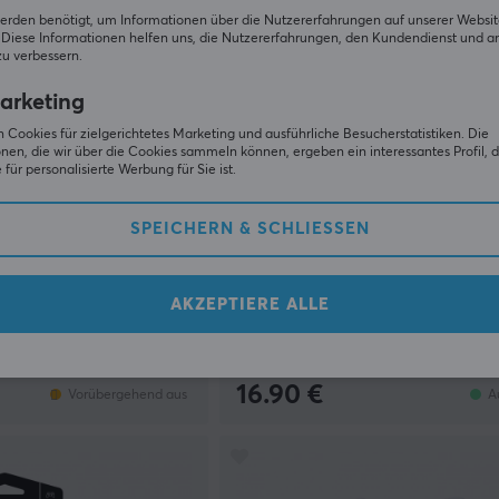
erden benötigt, um Informationen über die Nutzererfahrungen auf unserer Websit
Diese Informationen helfen uns, die Nutzererfahrungen, den Kundendienst und a
zu verbessern.
arketing
 Cookies für zielgerichtetes Marketing und ausführliche Besucherstatistiken. Die
nen, die wir über die Cookies sammeln können, ergeben ein interessantes Profil, d
für personalisierte Werbung für Sie ist.
SPEICHERN & SCHLIESSEN
KontrolFreek
odern Warfare II -
Performance Grips Inferno Red 
Switch Pro
AKZEPTIERE ALLE
(0)
16.90 €
Vorübergehend aus
A