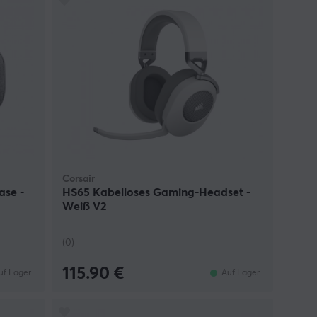
Corsair
ase -
HS65 Kabelloses Gaming-Headset -
Weiß V2
(0)
115.90 €
uf Lager
Auf Lager