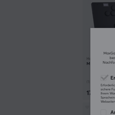
MaxGam
bes
Haute42
Nachfol
M Ultra Arcade
Er
(1)
Erforderl
sichere Fu
172.90 €
Ihrem Ware
Spracheins
Webseiten
An