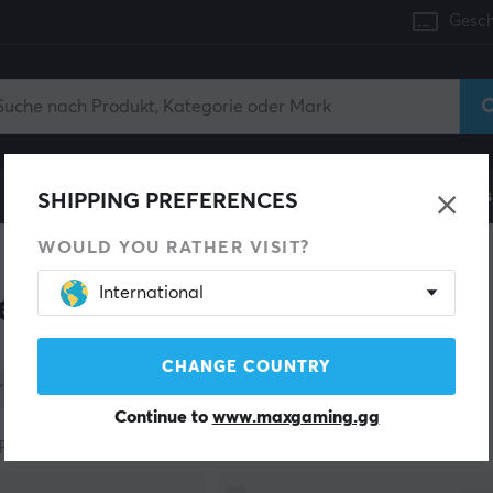
Gesch
Konsole
Gaming-Stühle
Handyzubehör
Zuhaus
SHIPPING PREFERENCES
WOULD YOU RATHER VISIT?
International
e
CHANGE COUNTRY
Kategorie
Farbe
Lagerbestand
Continue to
www.maxgaming.gg
Produkte