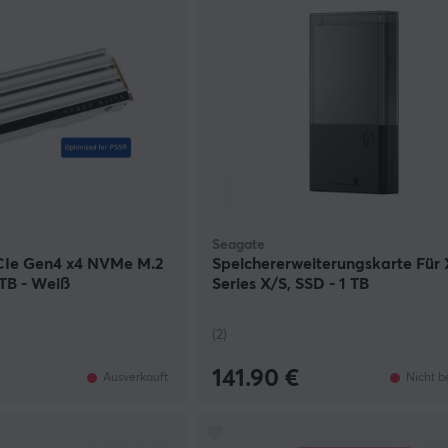
Seagate
CIe Gen4 x4 NVMe M.2
Speichererweiterungskarte Für
2TB - Weiß
Series X/S, SSD - 1 TB
(2)
141.90 €
Ausverkauft
Nicht b