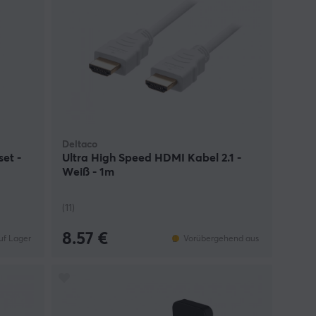
Deltaco
et -
Ultra High Speed HDMI Kabel 2.1 -
Weiß - 1m
(11)
8.57 €
uf Lager
Vorübergehend aus