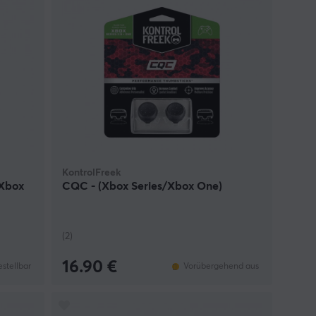
KontrolFreek
 Xbox
CQC - (Xbox Series/Xbox One)
(2)
16.90 €
estellbar
Vorübergehend aus