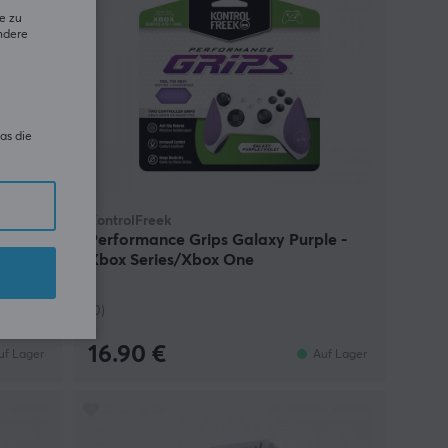
e zu
ndere
as die
KontrolFreek
-
Performance Grips Galaxy Purple -
Xbox Series/Xbox One
(0)
16.90 €
uf Lager
Auf Lager