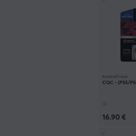
KontrolFreek
CQC - (PS5/PS
(2)
16.90 €