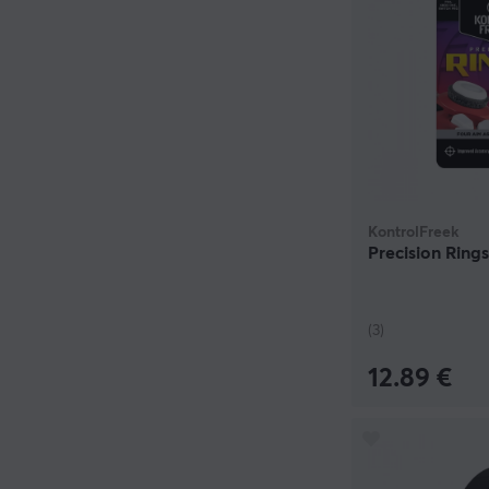
KontrolFreek
Precision Rings
(3)
12.89 €