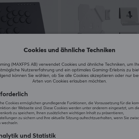
Cookies und ähnliche Techniken
ing (MAXFPS AB) verwendet Cookies und ähnliche Techniken, um Ih
tmögliche Nutzererfahrung und ein optimales Gaming-Erlebnis zu bie
4mount
gend können Sie wählen, ob Sie alle Cookies akzeptieren oder nur b
 Controller - Schwarz
Wandhalterung Bundle für PS4 S
Arten von Cookies erlauben möchten.
Weiß
forderlich
(0)
iche Cookies ermöglichen grundlegende Funktionen, die Voraussetzung für die kor
nktion der Webseite sind. Diese Cookies werden unter anderem eingesetzt, um die 
54.99 €
Ausverkauft
A
nkorb zu speichern, Ihnen zusätzlichen wichtigen Inhalt zu präsentieren,
tellungen zu sichern und Ihre aktuelle Sitzung aufrechtzuerhalten, wenn Sie zwis
 wechseln.
alytik und Statistik