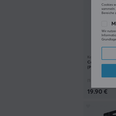
Cookies w
sammeln. 
Bereiche 
M
Wir nutzen
Informatio
Grundlage 
KontrolFreek
Call of Duty M
(PS5/PS4)
(1)
19.90 €