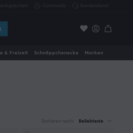
enkgutschein
Community
Kundendienst
e & Freizeit
Schnäppchenecke
Marken
Sortieren nach:
Beliebteste