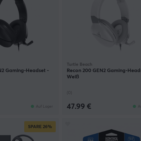
Turtle Beach
N2 Gaming-Headset -
Recon 200 GEN2 Gaming-Heads
Weiß
(0)
47.99 €
Auf Lager
A
SPARE
26%