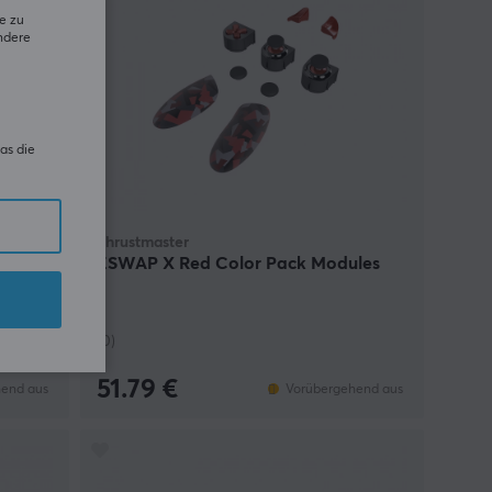
e zu
ndere
as die
Thrustmaster
 und
ESWAP X Red Color Pack Modules
(0)
51.79 €
end aus
Vorübergehend aus