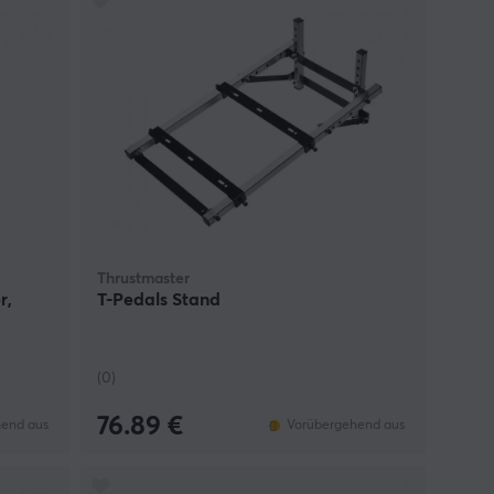
Thrustmaster
r,
T-Pedals Stand
(0)
76.89 €
end aus
Vorübergehend aus