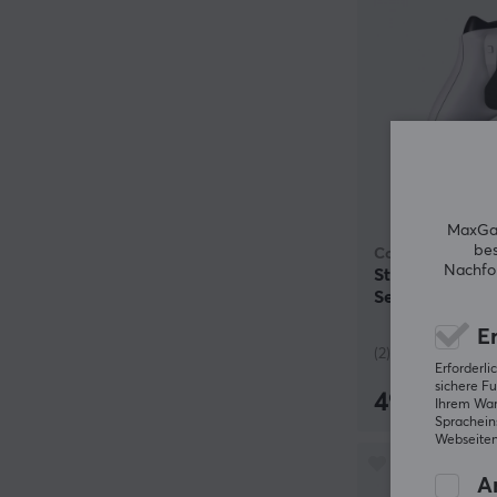
MaxGam
bes
Collective Minds
Nachfol
Strike Pack D
Series/Xbox O
Er
(2)
Erforderl
sichere Fu
49.90 €
Ihrem Ware
Spracheins
Webseiten
An