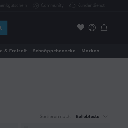
enkgutschein
Community
Kundendienst
e & Freizeit
Schnäppchenecke
Marken
Sortieren nach:
Beliebteste