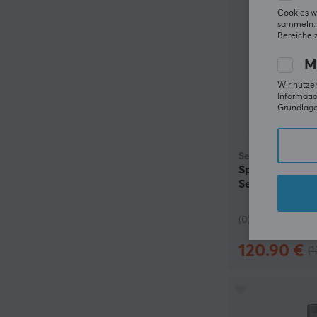
Cookies w
sammeln. 
Bereiche 
M
Wir nutzen
Informatio
Grundlage 
Seagate
Speichererwei
Series X/S, SSD
(0)
120.90 €
(1