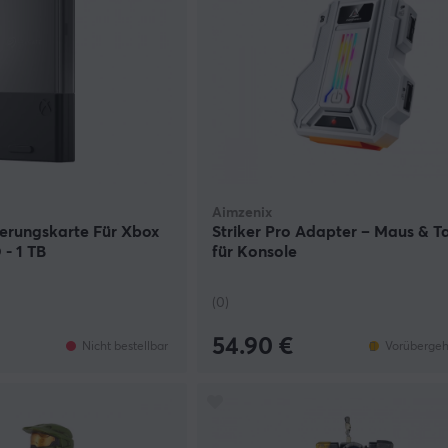
Aimzenix
terungskarte Für Xbox
Striker Pro Adapter – Maus & T
 - 1 TB
für Konsole
(0)
54.90 €
Nicht bestellbar
Vorübergeh