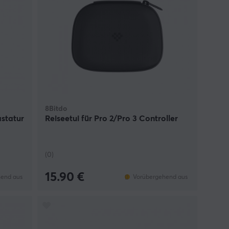
8Bitdo
astatur
Reiseetui für Pro 2/Pro 3 Controller
(0)
15.90 €
end aus
Vorübergehend aus