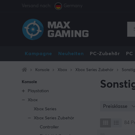
Versand nach:
Germany
Kampagne
Neuheiten
PC-Zubehör
PC
Konsole
Xbox
Xbox Series Zubehör
Sonsti
Sonsti
Konsole
Playstation
Xbox
Preisklasse
Xbox Series
Xbox Series Zubehör
84
P
Controller