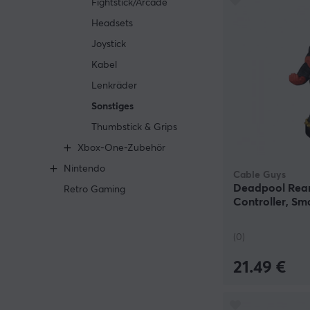
Fightstick/Arcade
Headsets
Joystick
Kabel
Lenkräder
Sonstiges
Thumbstick & Grips
Xbox-One-Zubehör
Nintendo
Cable Guys
Deadpool Rear
Retro Gaming
Controller, Sm
(0)
21.49 €