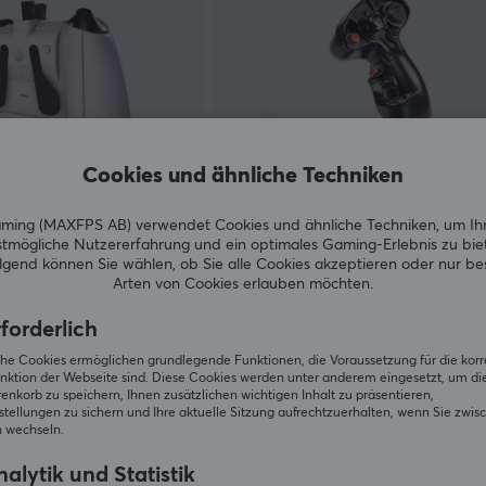
Cookies und ähnliche Techniken
ing (MAXFPS AB) verwendet Cookies und ähnliche Techniken, um Ih
tmögliche Nutzererfahrung und ein optimales Gaming-Erlebnis zu bie
Thrustmaster
gend können Sie wählen, ob Sie alle Cookies akzeptieren oder nur b
ominator Xbox
F/A-18C Hornet HOTAS Grip Ad
Arten von Cookies erlauben möchten.
ne
forderlich
(2)
iche Cookies ermöglichen grundlegende Funktionen, die Voraussetzung für die kor
nktion der Webseite sind. Diese Cookies werden unter anderem eingesetzt, um die 
179.90 €
Vorübergehend aus
Vorübergeh
nkorb zu speichern, Ihnen zusätzlichen wichtigen Inhalt zu präsentieren,
tellungen zu sichern und Ihre aktuelle Sitzung aufrechtzuerhalten, wenn Sie zwis
 wechseln.
SPARE
12%
alytik und Statistik