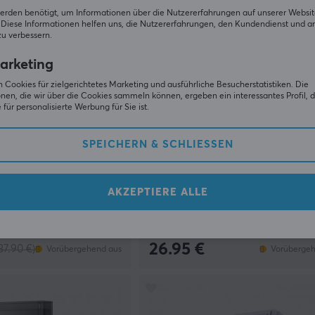
erden benötigt, um Informationen über die Nutzererfahrungen auf unserer Websit
Diese Informationen helfen uns, die Nutzererfahrungen, den Kundendienst und a
zu verbessern.
arketing
 Cookies für zielgerichtetes Marketing und ausführliche Besucherstatistiken. Die
nen, die wir über die Cookies sammeln können, ergeben ein interessantes Profil, d
für personalisierte Werbung für Sie ist.
SPEICHERN & SCHLIESSEN
Cable Guys
terungskarte Für Xbox
Sackboy Ständer für Controller
 - 512 GB
Smartphones
AKZEPTIERE ALLE
(0)
26.95 €
37.90 €)
Vorübergehend aus
Vorübergeh