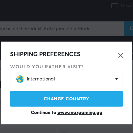
Gesch
Konsole
Gaming-Stühle
Handyzubehör
Zuhaus
SHIPPING PREFERENCES
WOULD YOU RATHER VISIT?
ges
International
ges
CHANGE COUNTRY
Kategorie
Farbe
Lagerbestand
Continue to
www.maxgaming.gg
rodukte