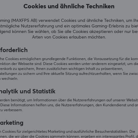
Cookies und ähnliche Techniken
ing (MAXFPS AB) verwendet Cookies und ähnliche Techniken, um Ih
tmögliche Nutzererfahrung und ein optimales Gaming-Erlebnis zu bie
gend können Sie wählen, ob Sie alle Cookies akzeptieren oder nur b
Arten von Cookies erlauben möchten.
forderlich
iche Cookies ermöglichen grundlegende Funktionen, die Voraussetzung für die kor
nktion der Webseite sind. Diese Cookies werden unter anderem eingesetzt, um die 
nkorb zu speichern, Ihnen zusätzlichen wichtigen Inhalt zu präsentieren,
tellungen zu sichern und Ihre aktuelle Sitzung aufrechtzuerhalten, wenn Sie zwis
00mAh Powerbank,
 wechseln.
 65W - Schwarz
alytik und Statistik
erden benötigt, um Informationen über die Nutzererfahrungen auf unserer Websit
Diese Informationen helfen uns, die Nutzererfahrungen, den Kundendienst und a
zu verbessern.
Auf Lager
arketing
 Cookies für zielgerichtetes Marketing und ausführliche Besucherstatistiken. Die
nen, die wir über die Cookies sammeln können, ergeben ein interessantes Profil, d