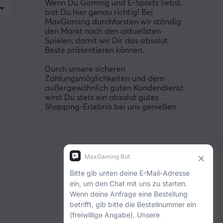
Wenn Du Gaming und E-Sports liebst,
bist Du hier genau richtig! Bei
MaxGaming durchforsten wir ständig
den Markt nach den aktuellsten
Spielen, damit wir Dir das absolut
Beste präsentieren können.
Durch unsere sicheren
Zahlungsmöglichkeiten und dem
außergewöhnlich guten Kundendienst
wirst Du stets ein absolut gutes
Shopping-Erlebnis bei uns genießen.