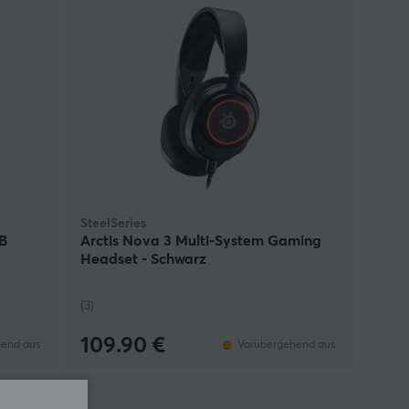
SteelSeries
B
Arctis Nova 3 Multi-System Gaming
Headset - Schwarz
(3)
109.90 €
end aus
Vorübergehend aus