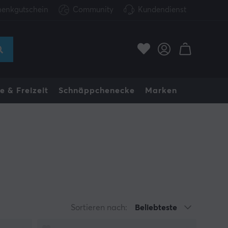
enkgutschein
Community
Kundendienst
e & Freizeit
Schnäppchenecke
Marken
Sortieren nach:
Beliebteste