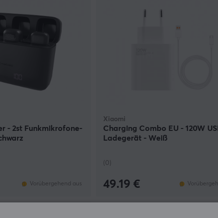
Xiaomi
r - 2st Funkmikrofone-
Charging Combo EU - 120W US
Schwarz
Ladegerät - Weiß
(0)
49.19 €
Vorübergehend aus
Vorübergeh
NEU