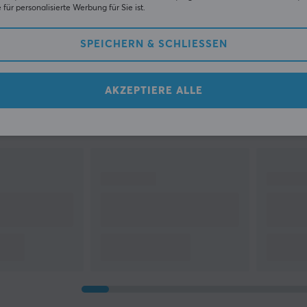
Zeigen
1-60
von
907
Produkt
für personalisierte Werbung für Sie ist.
SPEICHERN & SCHLIESSEN
«
Vorherige
1
..
8
9
10
11
12
13
AKZEPTIERE ALLE
Zuletzt angese