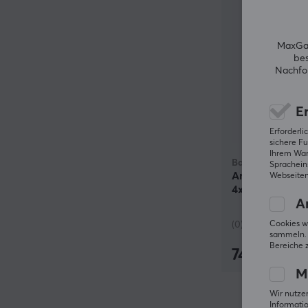
MaxGam
bes
Nachfol
Er
Erforderl
sichere Fu
Ihrem Ware
Baseus
Spracheins
Amblight 300
Webseiten
4xUSB, USB-C,
An
(0)
Cookies w
sammeln. 
Bereiche 
74.90 €
M
Wir nutzen
Informatio