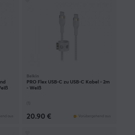
Belkin
und
PRO Flex USB-C zu USB-C Kabel - 2m
Weiß
- Weiß
(1)
20.90 €
end aus
Vorübergehend aus