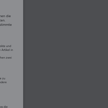
nen die
ten.
estimmte
rekte und
Artikel in
chen zwei
e zu
ndere
as die