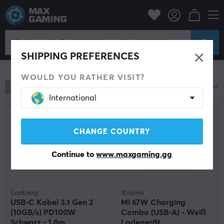
Handyzubehör
Kabel & Adapter für Handys
Kabel & Adapter für Handys
SHIPPING PREFERENCES
Filter zeigen
WOULD YOU RATHER VISIT?
196
Produkte
Beliebteste
International
CHANGE COUNTRY
Continue to
www.maxgaming.gg
Lanberg
Xiaomi
USB-C Kabel 3.1 Gen 2
Mi 67W Charging
(10GB/s) PD100W
Combo (USB-A) - Weiß
Schwarz - 1.8m
Ladegerät