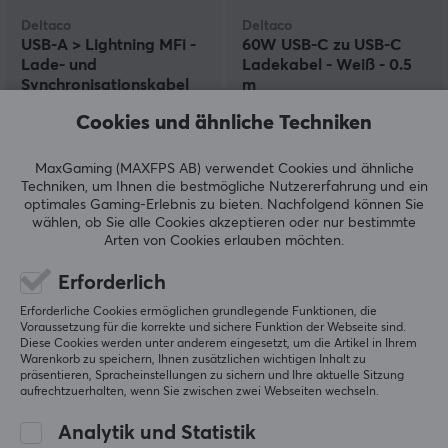
Deltaco
Deltaco
USB-A > Lightning MFi -
60W USB-C zu USB-C
Lade- und
Ladekabel - Weiß - 0.5
Synchronisationskabel
m
3m - Weiß
Cookies und ähnliche Techniken
(0)
(0)
MaxGaming (MAXFPS AB) verwendet Cookies und ähnliche
19.79 €
15.90 €
Techniken, um Ihnen die bestmögliche Nutzererfahrung und ein
optimales Gaming-Erlebnis zu bieten.
Nachfolgend können Sie
wählen, ob Sie alle Cookies akzeptieren oder nur bestimmte
Arten von Cookies erlauben möchten.
Erforderlich
Erforderliche Cookies ermöglichen grundlegende Funktionen, die
Voraussetzung für die korrekte und sichere Funktion der Webseite sind.
Diese Cookies werden unter anderem eingesetzt, um die Artikel in Ihrem
Warenkorb zu speichern, Ihnen zusätzlichen wichtigen Inhalt zu
präsentieren, Spracheinstellungen zu sichern und Ihre aktuelle Sitzung
aufrechtzuerhalten, wenn Sie zwischen zwei Webseiten wechseln.
Deltaco
Deltaco
USB-C Ladekabel 60W
USB-A > Lightning MFi -
Analytik und Statistik
Silikon - Grau - 1,5m
Lade- und