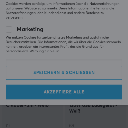
Synchronisationskabel
Cookies werden benötigt, um Informationen über die Nutzererfahrungen
auf unserer Website zu sammeln. Diese Informationen helfen uns, die
0.5m - Weiß
Nutzererfahrungen, den Kundendienst und andere Bereiche zu
verbessern.
(0)
(0)
Marketing
11.09 €
15.49 €
Wir nutzen Cookies für zielgerichtetes Marketing und ausführliche
Besucherstatistiken. Die Informationen, die wir über die Cookies sammeln
können, ergeben ein interessantes Profil, das die Grundlage für
personalisierte Werbung für Sie ist.
SPEICHERN & SCHLIESSEN
AKZEPTIERE ALLE
Belkin
Xiaomi
PRO Flex USB-C zu USB-
Charging Combo EU -
C Kabel - 2m - Weiß
120W USB Ladegerät -
Weiß
(1)
(0)